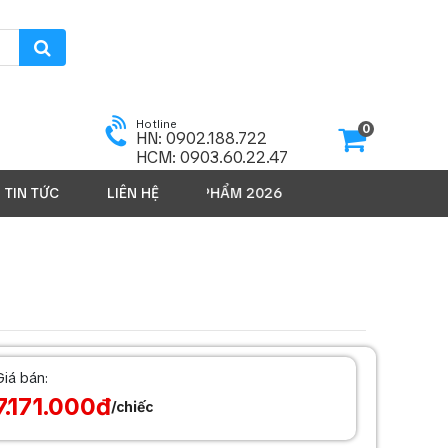
Hotline
0
HN: 0902.188.722
HCM: 0903.60.22.47
TIN TỨC
LIÊN HỆ
SẢN PHẨM 2026
Giá bán:
7.171.000đ
/chiếc