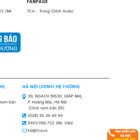
FANPAGE
22
(Mr
TCA - Trung Chính Audio
H)
HÀ NỘI (DEMO HỆ THỐNG)
30, NGÁCH 88/61, GIÁP NHỊ,
 xem bản
P. Hoàng Mai, Hà Nội
(Click xem bản đồ)
(024) 36 36 60 60
0902.188.722 (Mr. Văn)
kd@tca.vn