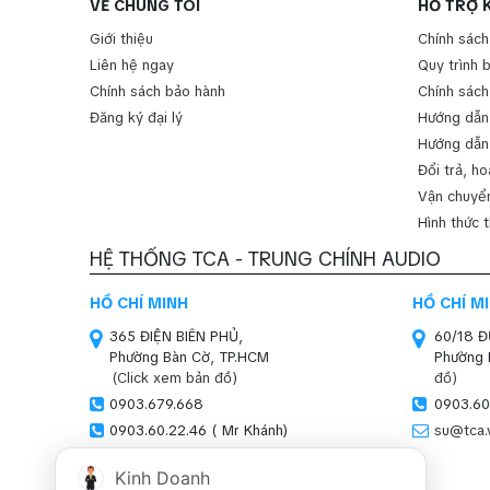
VỀ CHÚNG TÔI
HỖ TRỢ 
Giới thiệu
Chính sách
Liên hệ ngay
Quy trình 
Chính sách bảo hành
Chính sách
Đăng ký đại lý
Hướng dẫn
Hướng dẫn
Đổi trả, ho
Vận chuyển
Hình thức 
HỆ THỐNG TCA - TRUNG CHÍNH AUDIO
HỒ CHÍ MINH
HỒ CHÍ M
365 ĐIỆN BIÊN PHỦ,
60/18 
Phường Bàn Cờ, TP.HCM
Phường 
(Click xem bản đồ)
đồ)
0903.679.668
0903.60
0903.60.22.46 ( Mr Khánh)
su@tca.
sales01@tca.vn
Kinh Doanh
HÀ NỘI (SHOWROOM)