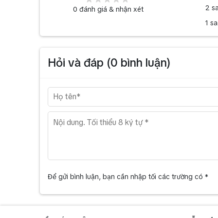
2 s
0
đánh giá & nhận xét
1 s
Hỏi và đáp (
0
bình luận)
Để gửi bình luận, bạn cần nhập tối các trường có *