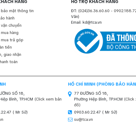
KHÁCH HÀNG
HỖ TRỢ KHÁCH HÀNG
 bảo mật thông tin
ĐT:
(024)36.36.60.60
-
0902.188.7
Văn)
bảo hành
Email: kd@tca.vn
 vận chuyển
 mua hàng
 mua trả góp
àn tiền
, giao nhận
thanh toán
INH
HỒ CHÍ MINH (PHÒNG BẢO HÀN
ĐƯỜNG SỐ 18,
77 ĐƯỜNG SỐ 18,
Hiệp Bình, TP.HCM
(Click xem bản
Phường Hiệp Bình, TP.HCM
(Click
đồ)
.22.47 ( Mr Sử)
0903.60.22.47 ( Mr Sử)
vn
su@tca.vn