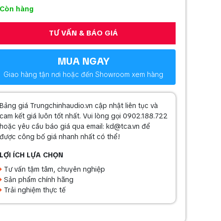
Còn hàng
TƯ VẤN & BÁO GIÁ
MUA NGAY
Giao hàng tận nơi hoặc đến Showroom xem hàng
Bảng giá Trungchinhaudio.vn cập nhật liên tục và
cam kết giá luôn tốt nhất. Vui lòng gọi 0902.188.722
hoặc yêu cầu báo giá qua email: kd@tca.vn để
được công bố giá nhanh nhất có thể!
LỢI ÍCH LỰA CHỌN
Tư vấn tậm tâm, chuyên nghiệp
Sản phẩm chính hãng
Trải nghiệm thực tế