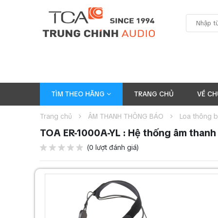
TÌM THEO HÃNG
TRANG CHỦ
VỀ CH
Trang chủ
ÂM THANH THÔNG BÁO
Loa thông 
TOA ER-1000A-YL : Hệ thống âm thanh
(0 lượt đánh giá)