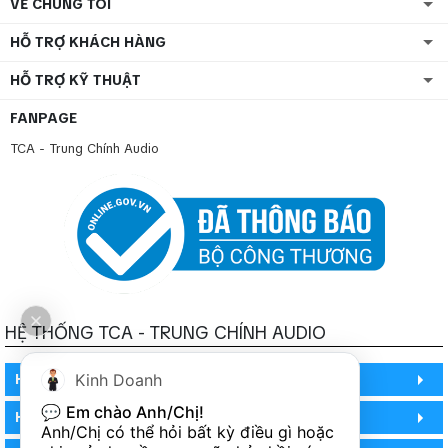
VỀ CHÚNG TÔI
HỖ TRỢ KHÁCH HÀNG
HỖ TRỢ KỸ THUẬT
FANPAGE
TCA - Trung Chính Audio
HỆ THỐNG TCA - TRUNG CHÍNH AUDIO
Kinh Doanh
HỒ CHÍ MINH
💬 
Em chào Anh/Chị!
HỒ CHÍ MINH
Anh/Chị có thể hỏi bất kỳ điều gì hoặc 