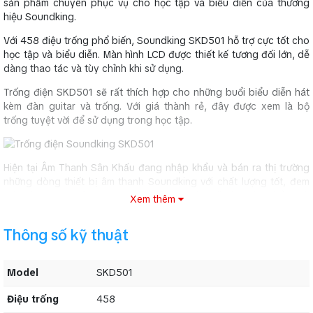
sản phẩm chuyên phục vụ cho học tập và biểu diễn của thương
hiệu Soundking.
Với 458 điệu trống phổ biến, Soundking SKD501 hỗ trợ cực tốt cho
học tập và biểu diễn. Màn hình LCD được thiết kế tương đối lớn, dễ
dàng thao tác và tùy chỉnh khi sử dụng.
Trống điện SKD501 sẽ rất thích hợp cho những buổi biểu diễn hát
kèm đàn guitar và trống. Với giá thành rẻ, đây được xem là bộ
trống tuyệt vời để sử dụng trong học tập.
Hiện tại Âm Thanh Sân Khấu đang nhập khẩu và bán ra thị trường
những dòng thiết bị âm thanh Soundking với chất lượng tốt, đem
đến cho người sử dụng sự tin tưởng tuyệt đối vào sản phẩm mà
Xem thêm
mình đã mua tại Âm Thanh Sân Khấu.
Thông số kỹ thuật
Thông số kỹ thuật của trống điện Soundking
SKD501
Model
SKD501
Model
SKD501
Điệu trống
458
Điệu trống
458