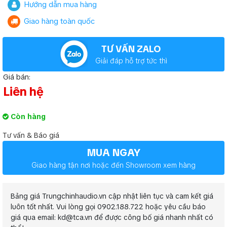
Hướng dẫn mua hàng
Giao hàng toàn quốc
TƯ VẤN ZALO
Giải đáp hỗ trợ tức thì
Giá bán:
Liên hệ
Còn hàng
Tư vấn & Báo giá
MUA NGAY
Giao hàng tận nơi hoặc đến Showroom xem hàng
Bảng giá Trungchinhaudio.vn cập nhật liên tục và cam kết giá
luôn tốt nhất. Vui lòng gọi 0902.188.722 hoặc yêu cầu báo
giá qua email: kd@tca.vn để được công bố giá nhanh nhất có