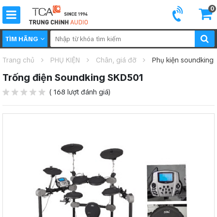
0
TÌM HÃNG
Trang chủ
PHỤ KIỆN
Chân, giá đỡ
Phụ kiện soundking
Trống điện Soundking SKD501
( 168 lượt đánh giá)