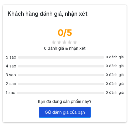
đầy đủ các phụ kiện, team, phiếu bảo hành theo từng sản phẩm.
>> Một số sản phẩm phụ kiện Soundking cùng chức năng giá rẻ
Khách hàng đánh giá, nhận xét
hơn: Chân treo loa Soundking DLB004
>> Có thể bạn quan tâm đến: Top 2 loa hội trường soundking giá
0
/5
rẻ nhất cho dàn âm thanh
0
đánh giá & nhận xét
5 sao
0 đánh giá
4 sao
0 đánh giá
3 sao
0 đánh giá
2 sao
0 đánh giá
1 sao
0 đánh giá
Bạn đã dùng sản phẩm này?
Gửi đánh giá của bạn