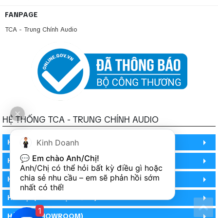
FANPAGE
TCA - Trung Chính Audio
HỆ THỐNG TCA - TRUNG CHÍNH AUDIO
HỒ CHÍ MINH
Kinh Doanh
💬 
Em chào Anh/Chị!
HỒ CHÍ MINH
Anh/Chị có thể hỏi bất kỳ điều gì hoặc 
chia sẻ nhu cầu – em sẽ phản hồi sớm 
HỒ CHÍ MINH (PHÒNG BẢO HÀNH)
nhất có thể!
HÀ NỘI (DEMO HỆ THỐNG)
1
HÀ NỘI (SHOWROOM)