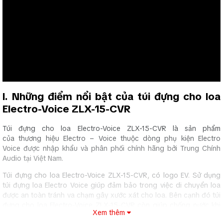
I. Những điểm nổi bật của túi đựng cho loa
Electro-Voice ZLX-15-CVR
Túi đựng cho loa Electro-Voice ZLX-15-CVR là sản phẩm
của thương hiệu Electro – Voice thuộc dòng phụ kiện Electro
Voice được nhập khẩu và phân phối chính hãng bởi Trung Chính
Audio tại Việt Nam.
Túi đựng cho loa Electro-Voice ZLX-15-CVR, có logo EV. Sử dụng
túi đựng loa Electro Voice giúp đảm bảo trong việc di chuyển loa
được an toàn tránh va chạm gây xước xát cho loa. Bên cạnh đó túi
đựng cho loa Electro-Voice ZLX-15-CVR còn giúp chống nước khi
Xem thêm
gặp sự cố bất ngờ với trời mưa.