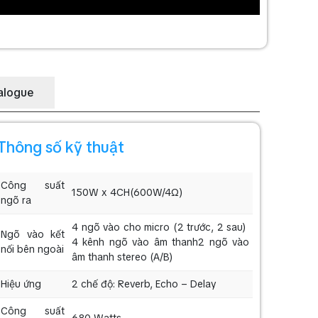
alogue
Thông số kỹ thuật
Công suất
150W x 4CH(600W/4Ω)
ngõ ra
4 ngõ vào cho micro (2 trước, 2 sau)
Ngõ vào kết
4 kênh ngõ vào âm thanh2 ngõ vào
nối bên ngoài
âm thanh stereo (A/B)
Hiệu ứng
2 chế độ: Reverb, Echo – Delay
Công suất
680 Watts