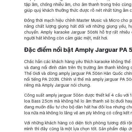
tập âm, chống nhiễu âm, cho âm thanh trong trẻo cùng 
giúp quý khách thưởng thức được rõ nét nhất từng âm củ
Đồng thời mạch hiệu chỉnh Master Music và Micro cho p
nâng chất lượng giọng hát đối với những giọng yếu, 
chuyển. Amply karaoke Jarguar 506N hỗ trợ rất nhiều 
người hát không còn cảm giác mệt, mất hơi.
Đặc điểm nổi bật Amply Jarguar PA
Chắc hẳn các khách hàng yêu thích karaoke không thể
và đang nổi đình đám trên thị trường âm thanh không c
Thế Giới và dòng amply jarguar PA 506n Hàn Quốc chín
nổi tiếng PA 203N. Chính vì thế mà amply jarguar PA 
riêng mà Amply Jarguar nói chung.
Công suất amply jarguar 506n được thiết kế 4 cầu với
loa Bass 25cm mà không hề lo âm thanh sẽ bị đuối hay
đang muốn đầu tư cho bộ dàn hát hai đôi loa nhưng chư
loa nữa mà không lo lắng về am ply không có cổng kết 
Với những khách hàng có diện tích phòng tương đối r
mình thì đây cũng là một lựa chọn tốt. Sản phẩm đáp ứ