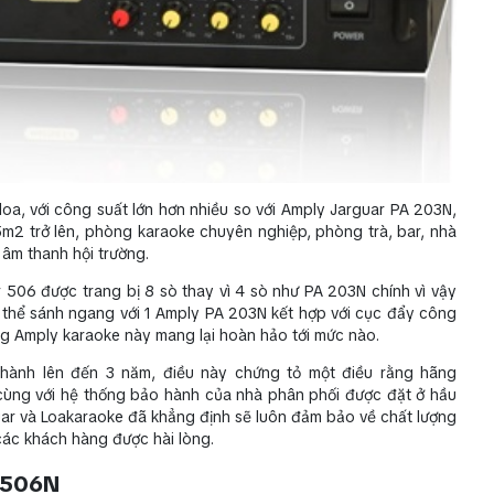
a, với công suất lớn hơn nhiều so với Amply Jarguar PA 203N,
m2 trở lên, phòng karaoke chuyên nghiệp, phòng trà, bar, nhà
 âm thanh hội trường.
r 506 được trang bị 8 sò thay vì 4 sò như PA 203N chính vì vậy
 thể sánh ngang với 1 Amply PA 203N kết hợp với cục đẩy công
ng Amply karaoke này mang lại hoàn hảo tới mức nào.
hành lên đến 3 năm, điều này chứng tỏ một điều rằng hãng
, cùng với hệ thống bảo hành của nhà phân phối được đặt ở hầu
uar và Loakaraoke đã khẳng định sẽ luôn đảm bảo về chất lượng
các khách hàng được hài lòng.
A 506N