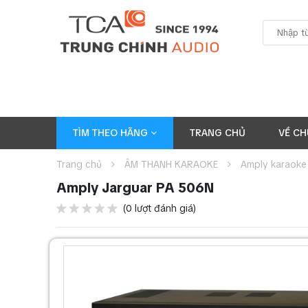
TÌM THEO HÃNG
TRANG CHỦ
VỀ CH
Trang chủ
ÂM THANH KARAOKE
Amply karaoke
Amply Jarguar PA 506N
(0 lượt đánh giá)