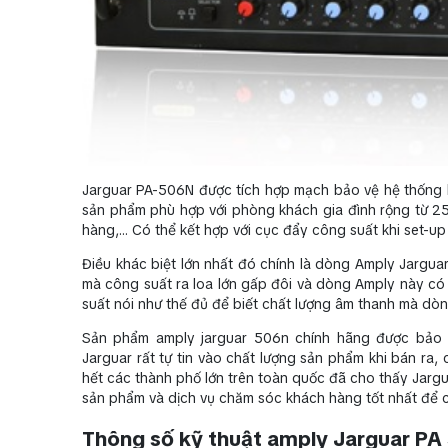
Jarguar PA-506N được tích hợp mạch bảo vệ hệ thống lo
sản phẩm phù hợp với phòng khách gia đình rộng từ 25
hàng,… Có thể kết hợp với cục đẩy công suất khi set-up
Điều khác biệt lớn nhất đó chính là dòng Amply Jargua
mà công suất ra loa lớn gấp đôi và dòng Amply này có
suất nói như thế đủ để biết chất lượng âm thanh mà dò
Sản phẩm amply jarguar 506n chính hãng được bảo 
Jarguar rất tự tin vào chất lượng sản phẩm khi bán ra
hết các thành phố lớn trên toàn quốc đã cho thấy Jarg
sản phẩm và dịch vụ chăm sóc khách hàng tốt nhất để 
Thông số kỹ thuật amply Jarguar P