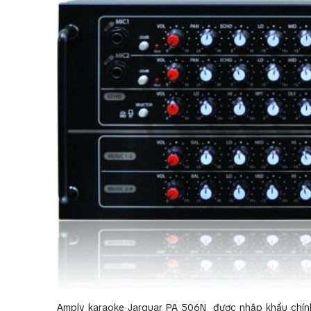
Amply karaoke Jarguar PA 506N được nhập khẩu chính