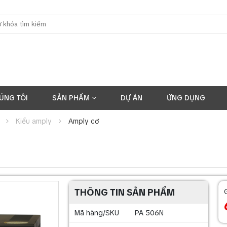
ÚNG TÔI
SẢN PHẨM
DỰ ÁN
ỨNG DỤNG
Kiểu amply
Amply cơ
THÔNG TIN SẢN PHẨM
Mã hàng/SKU
PA 506N