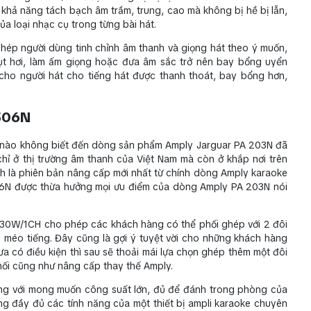
khả năng tách bạch âm trầm, trung, cao mà không bị hề bị lẫn,
a loại nhạc cụ trong từng bài hát.
hép người dùng tinh chỉnh âm thanh và giọng hát theo ý muốn,
hụt hơi, làm ấm giọng hoặc đưa âm sắc trở nên bay bổng uyển
cho người hát cho tiếng hát được thanh thoát, bay bổng hơn,
 506N
 nào không biết đến dòng sản phẩm Amply Jarguar PA 203N đã
hỉ ở thị trường âm thanh của Việt Nam mà còn ở khắp nơi trên
h là phiên bản nâng cấp mới nhất từ chính dòng Amply karaoke
506N được thừa hưởng mọi ưu điểm của dòng Amply PA 203N nói
 130W/1CH cho phép các khách hàng có thể phối ghép với 2 đôi
 méo tiếng. Đây cũng là gợi ý tuyệt vời cho những khách hàng
a có điều kiện thì sau sẽ thoải mái lựa chọn ghép thêm một đôi
nối cũng như nâng cấp thay thế Amply.
ộng với mong muốn công suất lớn, đủ để đánh trong phòng của
ng đầy đủ các tính năng của một thiết bị ampli karaoke chuyên