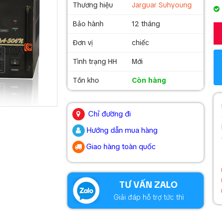
Thương hiệu
Jarguar Suhyoung
Bảo hành
12 tháng
Đơn vị
chiếc
Tình trạng HH
Mới
Tồn kho
Còn hàng
.
Chỉ đường đi
Hướng dẫn mua hàng
Giao hàng toàn quốc
.
TƯ VẤN ZALO
Giải đáp hỗ trợ tức thì
.