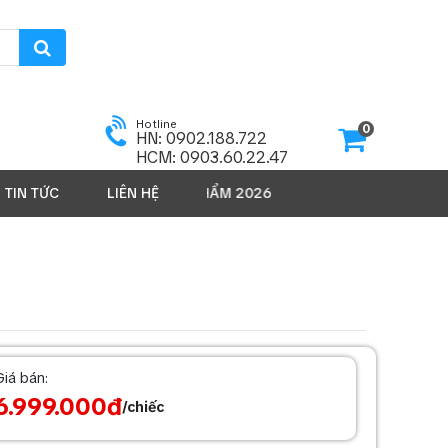
Hotline
0
HN: 0902.188.722
HCM: 0903.60.22.47
TIN TỨC
LIÊN HỆ
SẢN PHẨM 2026
Giá bán:
6.999.000đ
/chiếc