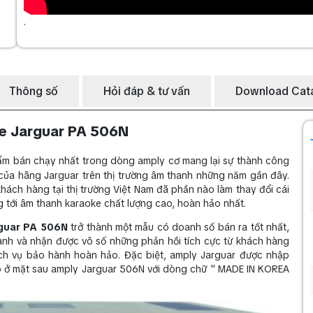
.
Thông số
Hỏi đáp & tư vấn
Download Cat
e Jarguar PA 506N
m bán chạy nhất trong dòng amply cơ mang lại sự thành công
của hãng Jarguar trên thị trường âm thanh những năm gần đây.
hách hàng tại thị trường Việt Nam đã phần nào làm thay đổi cái
g tới âm thanh karaoke chất lượng cao, hoàn hảo nhất.
guar PA 506N
trở thành một mẫu có doanh số bán ra tốt nhất,
thanh và nhận được vô số những phản hồi tích cực từ khách hàng
dịch vụ bảo hành hoàn hảo. Đặc biệt, amply Jarguar được nhập
õ ở mặt sau amply Jarguar 506N với dòng chữ " MADE IN KOREA