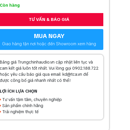
Còn hàng
TƯ VẤN & BÁO GIÁ
MUA NGAY
Giao hàng tận nơi hoặc đến Showroom xem hàng
Bảng giá Trungchinhaudio.vn cập nhật liên tục và
cam kết giá luôn tốt nhất. Vui lòng gọi 0902.188.722
hoặc yêu cầu báo giá qua email: kd@tca.vn để
được công bố giá nhanh nhất có thể!
LỢI ÍCH LỰA CHỌN
Tư vấn tậm tâm, chuyên nghiệp
Sản phẩm chính hãng
Trải nghiệm thực tế