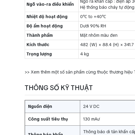
Ngõ ra khẩn cấp : điện áp 3
Ngõ vào-ra điều khiển
Hệ thống báo cháy tự động 
Nhiệt độ hoạt động
0℃ to +40℃
Độ ẩm hoạt động
Dưới 90% RH
Thành phẩm
Mặt nhôm màu đen
Kích thước
482 (W) × 88.4 (H) × 341.7
Trọng lượng
4 kg
>> Xem thêm một số sản phẩm cùng thuộc thương hiệu
THÔNG SỐ KỸ THUẬT
Nguồn điện
24 V DC
Công suất tiêu thụ
130 mAư
Thông báo di tản khẩn cấp (
Thông báo khẩn