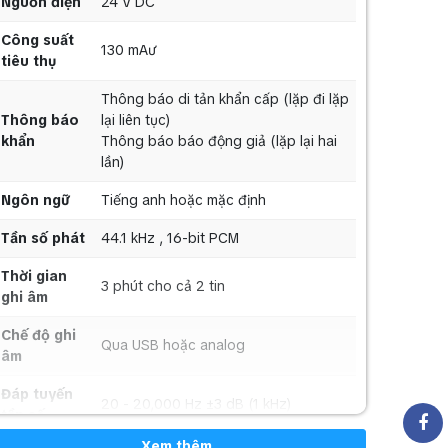
Nguồn điện
24 V DC
Công suất
130 mAư
tiêu thụ
Thông báo di tản khẩn cấp (lặp đi lặp
Thông báo
lại liên tục)
khẩn
Thông báo báo động giả (lặp lại hai
lần)
Ngôn ngữ
Tiếng anh hoặc mặc định
Tần số phát
44.1 kHz , 16-bit PCM
Thời gian
3 phút cho cả 2 tin
ghi âm
Chế độ ghi
Qua USB hoặc analog
âm
Đáp tuyến
20 - 20,000 Hz ±3 dB (1 kHz)
tần số
Xem thêm