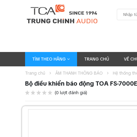
TÌM THEO HÃNG
TRANG CHỦ
VỀ CH
Trang chủ
ÂM THANH THÔNG BÁO
Hệ thống t
Bộ điều khiển báo động TOA FS-7000
(0 lượt đánh giá)