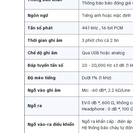
Thông báo báo động giả (lặ
Ngôn ngữ
Tiếng anh hoặc mặc định
Tần số phát
44.1 kHz , 16-bit PCM
Thời gian ghi âm
3 phút cho cả 2 tin
Chế độ ghi âm
Qua USB hoặc analog
Đáp tuyến tần số
20 - 20,000 Hz ±3 dB (1 k
Độ méo tiếng
Dưới 1% (1 kHz)
Ngõ vào ghi âm
Mic: -60 dB*, 2.2 kΩ/Line:
EV:0 dB *, 600 Ω, không 
Ngõ ra
Headphone : 0 dB *, 100 Ω
Ngõ ra khẩn cấp : điện áp
Ngõ vào-ra điều khiển
Hệ thống báo cháy tự động