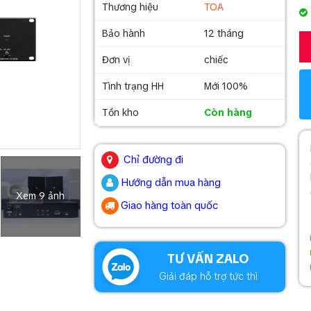
Thương hiệu
TOA
Bảo hành
12 tháng
Đơn vị
chiếc
Tình trạng HH
Mới 100%
Tồn kho
Còn hàng
.
Chỉ đường đi
Hướng dẫn mua hàng
Xem 9 ảnh
Giao hàng toàn quốc
.
TƯ VẤN ZALO
Giải đáp hỗ trợ tức thì
.