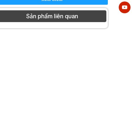
Độ méo
Dưới 1% (1 kHz)
tiếng
Sản phẩm liên quan
Mic: -60 dB*, 2.2 kΩ/Line: -20 dB*, 10
Ngõ vào ghi
kΩ (công tắt gạt), không cân
âm
bằng,mini jack
EV:0 dB *, 600 Ω, không cân bằng
Ngõ ra
Headphone : 0 dB *, 100 Ω, không
cân bằng, mini jack
Ngõ ra khẩn cấp : điện áp 30 V
DC,Kiểm soát đầu ra trường hợp khẩn
Ngõ vào-ra
cấp liên lạc
điều khiển
Hệ thống báo cháy tự động xác nhận
tín hiệu đầu vào:Điều khiển công suất
khẩn cấp
Nhiệt độ
0℃ to +40℃
hoạt động
Độ ẩm hoạt
Dưới 90% RH
động