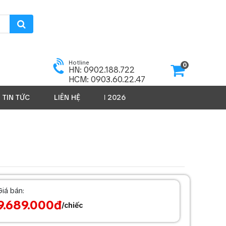
Hotline
0
HN: 0902.188.722
HCM: 0903.60.22.47
TIN TỨC
LIÊN HỆ
SẢN PHẨM 2026
Giá bán:
9.689.000đ
/chiếc