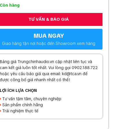
Còn hàng
TƯ VẤN & BÁO GIÁ
MUA NGAY
Giao hàng tận nơi hoặc đến Showroom xem hàng
Bảng giá Trungchinhaudio.vn cập nhật liên tục và
cam kết giá luôn tốt nhất. Vui lòng gọi 0902.188.722
hoặc yêu cầu báo giá qua email: kd@tca.vn để
được công bố giá nhanh nhất có thể!
LỢI ÍCH LỰA CHỌN
Tư vấn tậm tâm, chuyên nghiệp
Sản phẩm chính hãng
Trải nghiệm thực tế