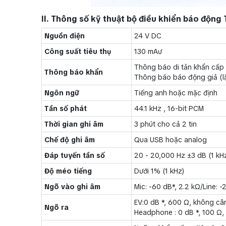
II. Thông số kỹ thuật bộ điều khiển báo động
Nguồn điện
24 V DC
Công suất tiêu thụ
130 mAư
Thông báo di tản khẩn cấp (l
Thông báo khẩn
Thông báo báo động giả (lặp
Ngôn ngữ
Tiếng anh hoặc mặc định
Tần số phát
44.1 kHz , 16-bit PCM
Thời gian ghi âm
3 phút cho cả 2 tin
Chế độ ghi âm
Qua USB hoặc analog
Đáp tuyến tần số
20 - 20,000 Hz ±3 dB (1 kH
Độ méo tiếng
Dưới 1% (1 kHz)
Ngõ vào ghi âm
Mic: -60 dB*, 2.2 kΩ/Line: 
EV:0 dB *, 600 Ω, không câ
Ngõ ra
Headphone : 0 dB *, 100 Ω,