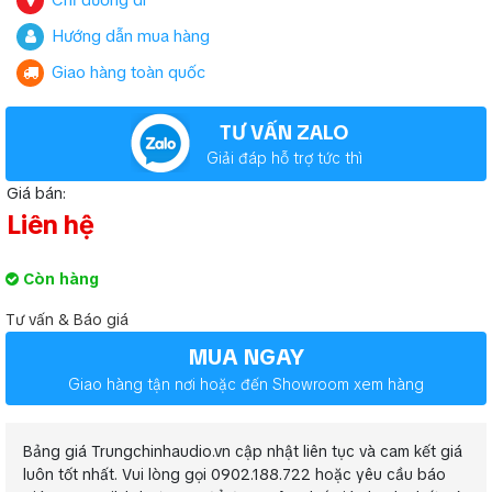
Chỉ đường đi
Hướng dẫn mua hàng
Giao hàng toàn quốc
TƯ VẤN ZALO
Giải đáp hỗ trợ tức thì
Giá bán:
Liên hệ
Còn hàng
Tư vấn & Báo giá
MUA NGAY
Giao hàng tận nơi hoặc đến Showroom xem hàng
Bảng giá Trungchinhaudio.vn cập nhật liên tục và cam kết giá
luôn tốt nhất. Vui lòng gọi 0902.188.722 hoặc yêu cầu báo