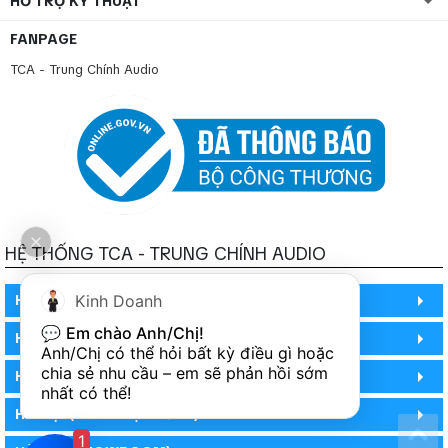
HỖ TRỢ KỸ THUẬT
FANPAGE
TCA - Trung Chính Audio
HỆ THỐNG TCA - TRUNG CHÍNH AUDIO
Kinh Doanh
HỒ CHÍ MINH
💬 
Em chào Anh/Chị!
HỒ CHÍ MINH
Anh/Chị có thể hỏi bất kỳ điều gì hoặc 
chia sẻ nhu cầu – em sẽ phản hồi sớm 
HỒ CHÍ MINH (PHÒNG BẢO HÀNH)
nhất có thể!
HÀ NỘI (DEMO HỆ THỐNG)
1