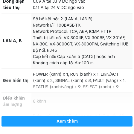
Dòng điện
0.09 A tại 33 V DC ngõ vào
thụ
tiêu thụ
0.11 A tại 24 V DC ngõ vào
Số bộ kết nối: 2 (LAN A, LAN B)
Network I/F: 100BASE-TX
Số bộ kết nối: 2 (LAN A, LAN B)
Network Protocol: TCP, ARP, ICMP, HTTP
Network I/F: 100BASE-TX
LAN A,
Thiết bị kết nối: VX-3004F, VX-3008F, VX-3016F, NX-
Network Protocol: TCP, ARP, ICMP, HTTP
B
300, VX-3000CT, VX-3000PM, Switching HUB
Thiết bị kết nối: VX-3004F, VX-3008F, VX-3016F,
LAN A, B
Bộ nối: RJ45
NX-300, VX-3000CT, VX-3000PM, Switching HUB
Cáp kết nối: Cáp xoắn 5 (CAT5) hoặc hơn
Bộ nối: RJ45
Khoảng cách cáp tối đa: 100 m
Cáp kết nối: Cáp xoắn 5 (CAT5) hoặc hơn
Đèn
POWER (xanh) x 1, RUN (xanh) x 1, LINK/ACT (xanh) x 2,
Khoảng cách cáp tối đa: 100 m
hiển
SIGNAL (xanh) x 8, FAULT (vàng) x 1, STATUS
thị
(xanh/vàng) x 9, SELECT (xanh) x 9
POWER (xanh) x 1, RUN (xanh) x 1, LINK/ACT
Đèn hiển thị
(xanh) x 2, SIGNAL (xanh) x 8, FAULT (vàng) x 1,
Điều
STATUS (xanh/vàng) x 9, SELECT (xanh) x 9
khiển
8 kênh
âm
Điều khiển
8 kênh
lượng
âm lượng
Hoạt
Phím chức năng x 9, phím reset x 1, Chuyển đổi cài đặt
Phím chức năng x 9, phím reset x 1, Chuyển đổi
động
địa chỉ IP x 1
Hoạt động
Xem thêm
cài đặt địa chỉ IP x 1
Nhiệt
độ
Nhiệt độ