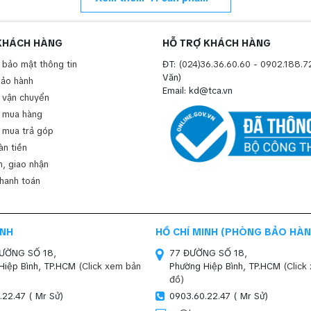
KHÁCH HÀNG
HỖ TRỢ KHÁCH HÀNG
 bảo mật thông tin
ĐT:
(024)36.36.60.60
-
0902.188.7
Văn)
bảo hành
Email: kd@tca.vn
 vận chuyển
 mua hàng
 mua trả góp
àn tiền
, giao nhận
thanh toán
INH
HỒ CHÍ MINH (PHÒNG BẢO HÀN
ĐƯỜNG SỐ 18,
77 ĐƯỜNG SỐ 18,
Hiệp Bình, TP.HCM
(Click xem bản
Phường Hiệp Bình, TP.HCM
(Click
đồ)
.22.47 ( Mr Sử)
0903.60.22.47 ( Mr Sử)