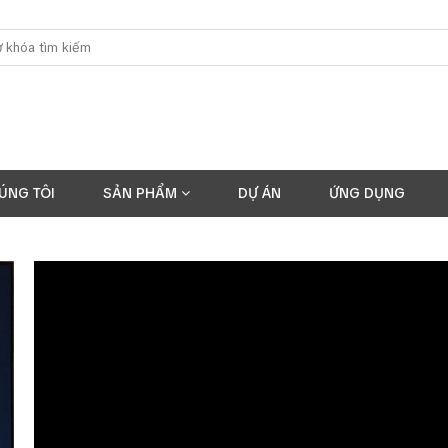
ÚNG TÔI
SẢN PHẨM
DỰ ÁN
ỨNG DỤNG