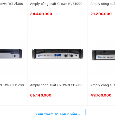
rown DCi 2|300
Amply công suất Crown KVS1000
Amply công s
24.400.000
21.200.000
CROWN CTs1200
Amply công suất CROWN CDi6000
Amply công su
86.140.000
49.760.000
Xem thêm
41
sản phẩm