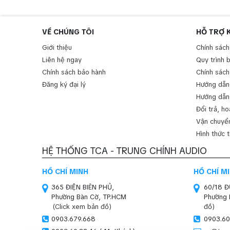
VỀ CHÚNG TÔI
HỖ TRỢ 
Giới thiệu
Chính sách
Liên hệ ngay
Quy trình 
Chính sách bảo hành
Chính sách
Đăng ký đại lý
Hướng dẫn
Hướng dẫn
Đổi trả, ho
Vận chuyển
Hình thức 
HỆ THỐNG TCA - TRUNG CHÍNH AUDIO
HỒ CHÍ MINH
HỒ CHÍ M
365 ĐIỆN BIÊN PHỦ,
60/18 
Phường Bàn Cờ, TP.HCM
Phường 
(Click xem bản đồ)
đồ)
0903.679.668
0903.60