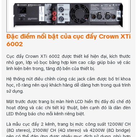
Đặc điểm nổi bật của cục đẩy Crown XTi
6002
Cục đẩy Crown XTi 6002 được thiết kế hiện đại, kích thước
nhỏ gọn, lớp vỏ bọc bằng hợp kim cao cấp giúp bảo vệ các
linh kiện bên trong, tăng độ bền của thiết bị.
Hệ thống nút điều chỉnh cùng các jack cắm được bố trí khoa
học, rõ ràng nên quý khách hàng dễ dàng hơn trong quá trình
sử dụng.
Mặt trước được trang bị màn hình LCD hiển thị đầy đủ chế độ
hoạt động và các chi tiết kỹ thuật, bên cạnh đó là dàn đèn
LED thông báo cho mỗi kênh riêng biệt.
Là mẫu cục đẩy 2 kênh, trang bị mức công suất 1200W/ CH
(8Ω stereo), 2100W/ CH (4Ω stereo) và 4200W (8Ω bridge)
nên có thể đáp ứng được nhiều mục đích sử dụng, phù hợp