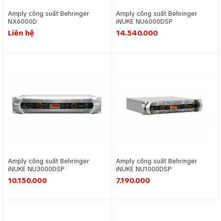
Giới hạn âm thang, nhằm bảo vệ hệ thống loa của bạn.
Amply công suất Behringer
Amply công suất Behringer
Đảo phase âm thanh nhằm triêu tiêu hoặc cộng hưởng
NX6000D
iNUKE NU6000DSP
âm thanh.
Liên hệ
14.540.000
Canh delay cho âm thanh của loa.
Bộ xử lý tín hiệu DSP được sản xuất bởi các thương hiệu khác
nhau thì thường có một vài chức năng khác nhau để đáp ứng
riêng cho từng nhu cầu của người sử dụng. Nhưng nói tóm lại
thì DSP luôn có những tính năng cơ bản ở trên. Khả năng kết
hợp nhiều chức năng như vậy sẽ giúp người sử dụng cải thiện
chất lượng âm thanh tốt nhất có thể.
Amply công suất Behringer
Amply công suất Behringer
iNUKE NU3000DSP
iNUKE NU1000DSP
10.150.000
7.190.000