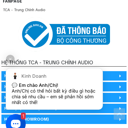
FANPAGE
TCA - Trung Chính Audio
HỆ THỐNG TCA - TRUNG CHÍNH AUDIO
HỒ CHÍ MINH
Kinh Doanh
💬 
Em chào Anh/Chị!
HỒ CHÍ MINH
Anh/Chị có thể hỏi bất kỳ điều gì hoặc 
chia sẻ nhu cầu – em sẽ phản hồi sớm 
HỒ CHÍ MINH (PHÒNG BẢO HÀNH)
nhất có thể!
HÀ NỘI (DEMO HỆ THỐNG)
1
HÀ NỘI (SHOWROOM)