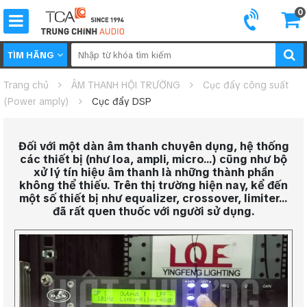
0
TÌM HÃNG
Trang chủ
ÂM THANH HỘI TRƯỜNG
Cục đẩy công suất
(Power amply)
Cục đẩy DSP
Đối với một dàn âm thanh chuyên dụng, hệ thống
các thiết bị (như loa, ampli, micro…) cũng như bộ
xử lý tín hiệu âm thanh là những thành phần
không thể thiếu. Trên thị trường hiện nay, kể đến
một số thiết bị như equalizer, crossover, limiter…
đã rất quen thuốc với người sử dụng.