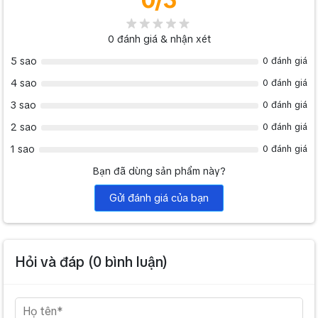
Chưa kể đến việc sắm quá nhiều thiết bị riêng lẻ sẽ dẫn tới
việc không gian sử dụng bị thu hẹp lại, dành chổ đặt các thiết
bị. Đôi khi chi phí mua rời từng thiết bị còn cao hơn rất nhiều
0
đánh giá & nhận xét
so với chỉ mua thiết bị xử lý DSP.
5 sao
0 đánh giá
4 sao
0 đánh giá
3 sao
0 đánh giá
2 sao
0 đánh giá
1 sao
0 đánh giá
Bạn đã dùng sản phẩm này?
Gửi đánh giá của bạn
Hỏi và đáp (
0
bình luận)