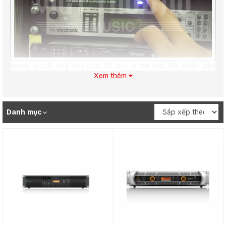
Ngoài ra các nhà sản xuất đã cho ra đời một sản phẩm đáp
Xem thêm
ứng được nhu cầu cao hơn của người sử dụng, đó là bộ xử lý
tín hiệu DSP (Digital Signal Processor) – một bộ xử lý mang
nhiều công dụng tiện lợi và đặc biệt chất lượng xử lý âm thanh
tốt hơn rất nhiều. Các thiếu bị như equalizer, crossover hay
Danh mục
limiter cũng được tích hợp trong bộ DSP.
Bộ xử lý tín hiệu số dsp là gì?
Đây là bộ xử lý tín hiệu âm thanh tích hợp được nhiều tính
năng, sử dụng thông qua các phần mềm được cung cấp trên
điện thoại hay máy tính từ các nhà sản xuất. Những công
dụng nổi trội của thiết bị gồm:
Phân chia dải tần số cho loa sub và loa full.
Cân bằng âm sắc (equalizer) để loa thích ứng với từng
không gian khác nhau.