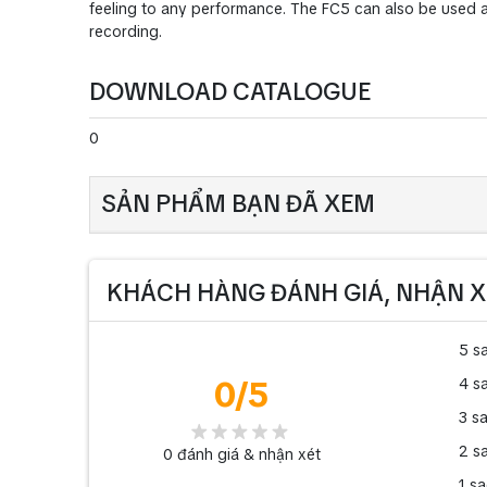
feeling to any performance. The FC5 can also be used as
recording.
DOWNLOAD CATALOGUE
0
SẢN PHẨM BẠN ĐÃ XEM
KHÁCH HÀNG ĐÁNH GIÁ, NHẬN X
5 s
0
/5
4 s
3 s
2 s
0
đánh giá & nhận xét
1 s