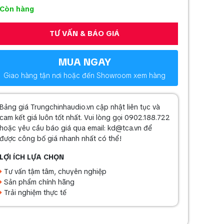
Còn hàng
TƯ VẤN & BÁO GIÁ
MUA NGAY
Giao hàng tận nơi hoặc đến Showroom xem hàng
Bảng giá Trungchinhaudio.vn cập nhật liên tục và
cam kết giá luôn tốt nhất. Vui lòng gọi 0902.188.722
hoặc yêu cầu báo giá qua email: kd@tca.vn để
được công bố giá nhanh nhất có thể!
LỢI ÍCH LỰA CHỌN
Tư vấn tậm tâm, chuyên nghiệp
Sản phẩm chính hãng
Trải nghiệm thực tế