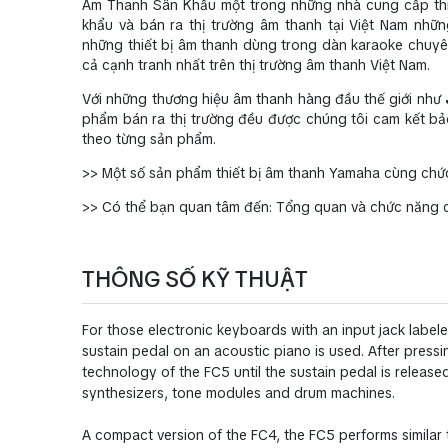
Âm Thanh Sân Khấu một trong những nhà cung cấp thiế
khẩu và bán ra thị trường âm thanh tại Việt Nam nh
những thiết bị âm thanh dùng trong dàn karaoke chuyên
cả cạnh tranh nhất trên thị trường âm thanh Việt Nam.
Với những thương hiệu âm thanh hàng đầu thế giới như
phẩm bán ra thị trường đều được chúng tôi cam kết bả
theo từng sản phẩm.
>> Một số sản phẩm thiết bị âm thanh Yamaha cùng chức
>> Có thể bạn quan tâm đến: Tổng quan và chức năng c
THÔNG SỐ KỸ THUẬT
For those electronic keyboards with an input jack labe
sustain pedal on an acoustic piano is used. After pressi
technology of the FC5 until the sustain pedal is released
synthesizers, tone modules and drum machines.
A compact version of the FC4, the FC5 performs similar 