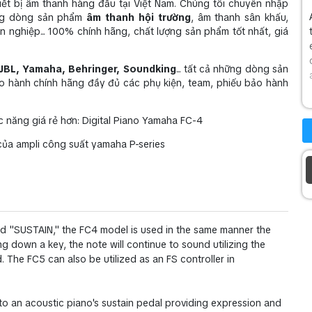
t bị âm thanh hàng đầu tại Việt Nam. Chúng tôi chuyên nhập
ững dòng sản phẩm
âm thanh hội trường
, âm thanh sân khấu,
 nghiệp... 100% chính hãng, chất lượng sản phẩm tốt nhất, giá
JBL, Yamaha, Behringer, Soundking
... tất cả những dòng sản
o hành chính hãng đầy đủ các phụ kiện, team, phiếu bảo hành
 năng giá rẻ hơn: Digital Piano Yamaha FC-4
ủa ampli công suất yamaha P-series
led "SUSTAIN," the FC4 model is used in the same manner the
ng down a key, the note will continue to sound utilizing the
. The FC5 can also be utilized as an FS controller in
to an acoustic piano's sustain pedal providing expression and