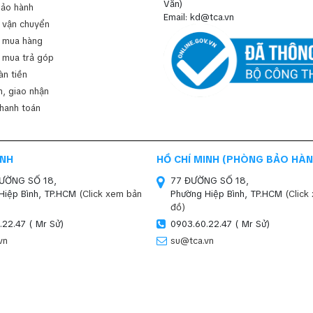
Văn)
bảo hành
Email: kd@tca.vn
 vận chuyển
 mua hàng
 mua trả góp
àn tiền
, giao nhận
thanh toán
INH
HỒ CHÍ MINH (PHÒNG BẢO HÀN
ĐƯỜNG SỐ 18,
77 ĐƯỜNG SỐ 18,
Hiệp Bình, TP.HCM
(Click xem bản
Phường Hiệp Bình, TP.HCM
(Click
đồ)
.22.47 ( Mr Sử)
0903.60.22.47 ( Mr Sử)
vn
su@tca.vn