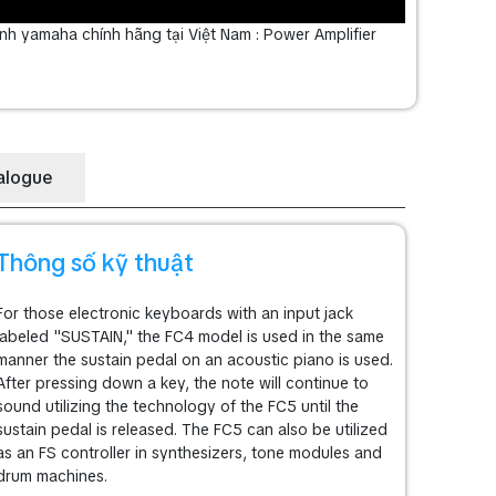
h yamaha chính hãng tại Việt Nam : Power Amplifier
alogue
Thông số kỹ thuật
For those electronic keyboards with an input jack
labeled "SUSTAIN," the FC4 model is used in the same
manner the sustain pedal on an acoustic piano is used.
After pressing down a key, the note will continue to
sound utilizing the technology of the FC5 until the
sustain pedal is released. The FC5 can also be utilized
as an FS controller in synthesizers, tone modules and
drum machines.