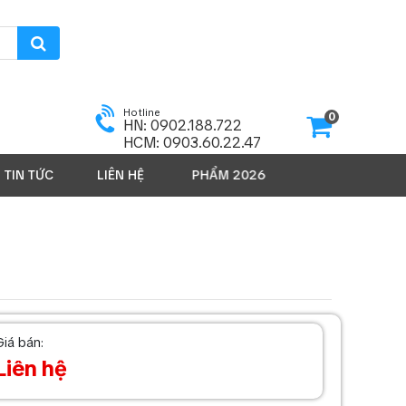
Hotline
0
HN: 0902.188.722
HCM: 0903.60.22.47
TIN TỨC
LIÊN HỆ
SẢN PHẨM 2026
Giá bán:
Liên hệ