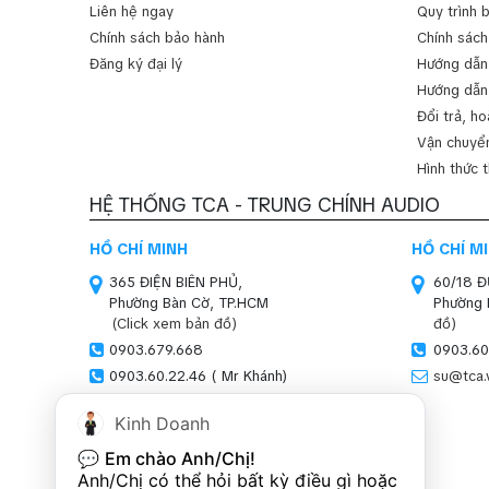
Liên hệ ngay
Quy trình 
Chính sách bảo hành
Chính sách
Đăng ký đại lý
Hướng dẫn
Hướng dẫn
Đổi trả, ho
Vận chuyển
Hình thức 
HỆ THỐNG TCA - TRUNG CHÍNH AUDIO
HỒ CHÍ MINH
HỒ CHÍ M
365 ĐIỆN BIÊN PHỦ,
60/18 
Phường Bàn Cờ, TP.HCM
Phường 
(Click xem bản đồ)
đồ)
0903.679.668
0903.60
0903.60.22.46 ( Mr Khánh)
su@tca.
sales01@tca.vn
Kinh Doanh
HÀ NỘI (SHOWROOM)
💬 
Em chào Anh/Chị!
SN 47-51, LOUIS XI,
Anh/Chị có thể hỏi bất kỳ điều gì hoặc 
Khu đô thị Louis,