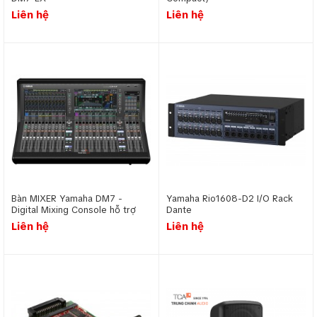
Liên hệ
Liên hệ
Bàn MIXER Yamaha DM7 -
Yamaha Rio1608-D2 I/O Rack
Digital Mixing Console hỗ trợ
Dante
Dante
Liên hệ
Liên hệ