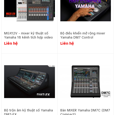
MGX12V - mixer kỹ thuật số
Bộ điều khiển mở rộng mixer
Yamaha 18 kênh tích hợp video
Yamaha DM7 Control
interface
Liên hệ
Liên hệ
Bộ trộn âm kỹ thuật số Yamaha
Bàn MIXER Yamaha DM7C (DM7
DM7-EX
Compact)