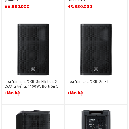
66.880.000
49.880.000
Loa Yamaha DXR15mkII: Loa 2
Loa Yamaha DXR12mkII
Đường tiếng, 1100W, Bộ trộn 3
kênh
Liên hệ
Liên hệ