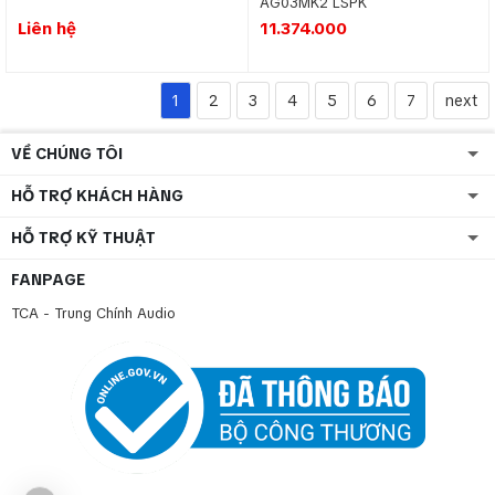
AG03MK2 LSPK
Liên hệ
11.374.000
1
2
3
4
5
6
7
next
VỀ CHÚNG TÔI
HỖ TRỢ KHÁCH HÀNG
HỖ TRỢ KỸ THUẬT
FANPAGE
TCA - Trung Chính Audio