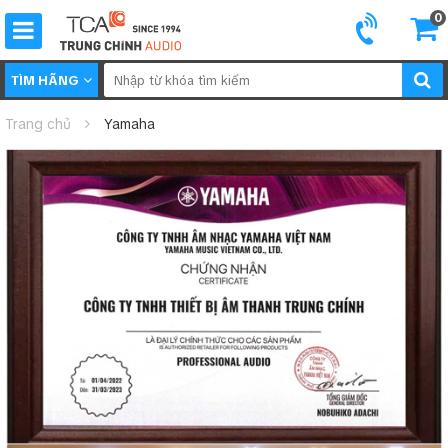
0
TÌM HÃNG
Trang chủ
Yamaha