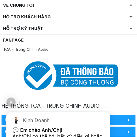
VỀ CHÚNG TÔI
HỖ TRỢ KHÁCH HÀNG
HỖ TRỢ KỸ THUẬT
FANPAGE
TCA - Trung Chính Audio
HỆ THỐNG TCA - TRUNG CHÍNH AUDIO
Kinh Doanh
HỒ CHÍ MINH
💬 
Em chào Anh/Chị!
HỒ CHÍ MINH
Anh/Chị có thể hỏi bất kỳ điều gì hoặc 