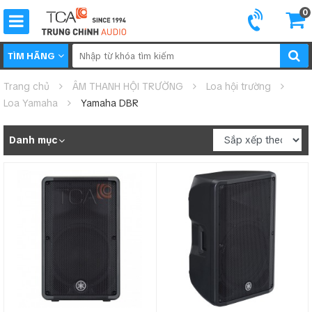
0
TÌM HÃNG
Trang chủ
ÂM THANH HỘI TRƯỜNG
Loa hội trường
Loa Yamaha
Yamaha DBR
Danh mục