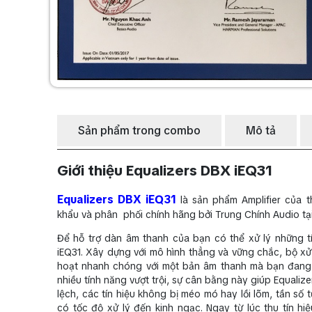
Sản phẩm trong combo
Mô tả
Giới thiệu Equalizers DBX iEQ31
Equalizers DBX iEQ31
là sản phẩm Amplifier của
khẩu và phân phối chính hãng bởi Trung Chính Audio tạ
Để hỗ trợ dàn âm thanh của bạn có thể xử lý những tí
iEQ31. Xây dựng với mô hình thẳng và vững chắc, bộ xử 
hoạt nhanh chóng với một bản âm thanh mà bạn đang c
nhiều tính năng vượt trội, sự cân bằng này giúp Equal
lệch, các tín hiệu không bị méo mó hay lồi lõm, tần s
có tốc độ xử lý đến kinh ngạc. Ngay từ lúc thu tín hi