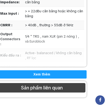
Impedance:
cân bằng
> + 22dBu cân bằng hoặc không cân
Max Input :
bằng
CMRR :
> 40dB , thường > 55dB ở 1kHz
Output
1/4 " TRS , nam XLR (pin 2 nóng ) ,
Connectors
và Euroblock
:
Active- balanaced / không cân bằng
Kiểu đầu ra :
, RF lọc
Trở kháng
Balanced > 120 ohm , không cân
đầu ra :
bằng > 60 ohm
Xem thêm
> + 20dBu cân bằng / không cân
Max Output:
bằng vào 2k ohm hoặc cao hơn
Sản phẩm liên quan
Đáp ứng tần
20Hz đến 20kHz , + 0.5 / 0.25dB
số :