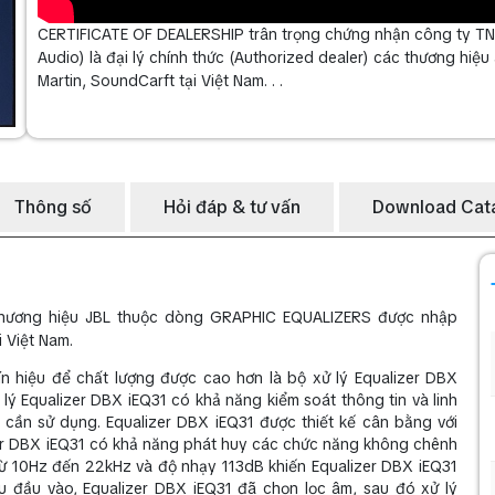
CERTIFICATE OF DEALERSHIP trân trọng chứng nhận công ty TN
Audio) là đại lý chính thức (Authorized dealer) các thương hi
Martin, SoundCarft tại Việt Nam. . .
Thông số
Hỏi đáp & tư vấn
Download Cat
 thương hiệu JBL thuộc dòng GRAPHIC EQUALIZERS được nhập
i Việt Nam.
n hiệu để chất lượng được cao hơn là bộ xử lý Equalizer DBX
lý Equalizer DBX iEQ31 có khả năng kiểm soát thông tin và linh
ần sử dụng. Equalizer DBX iEQ31 được thiết kế cân bằng với
izer DBX iEQ31 có khả năng phát huy các chức năng không chênh
ố từ 10Hz đến 22kHz và độ nhạy 113dB khiến Equalizer DBX iEQ31
ệu đầu vào, Equalizer DBX iEQ31 đã chọn lọc âm, sau đó xử lý