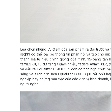
Lựa chọn những ưu điểm của sản phẩm ra đời trước và
iEQ31
có thể loại bỏ thông tin phản hồi và tạo cho m
thanh mà tự hiệu chỉnh giọng của mình, 15-băng tần k
támiEQ-31, 15 dB tăng / giảm nhiều, faders 40mm,XLR, ¼
và đầu ra. Equalizer DBX iEQ31 còn có tích hợp chức năn
sáng và sạch hơn nên Equalizer DBX iEQ31 rất phù hợ
nghiệp hay những bữa tiệc của các đơn vị kinh doanh, b
người nghe.