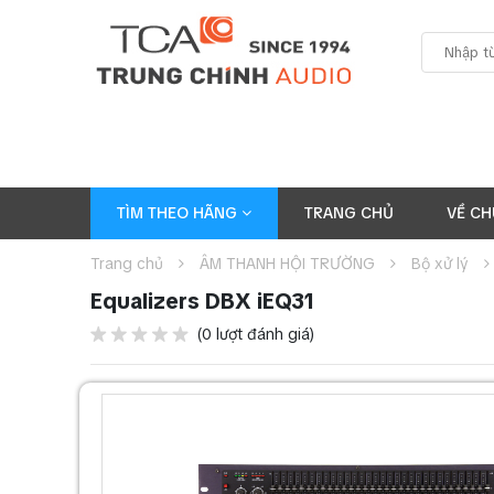
TÌM THEO HÃNG
TRANG CHỦ
VỀ CH
Trang chủ
ÂM THANH HỘI TRƯỜNG
Bộ xử lý
Equalizers DBX iEQ31
(0 lượt đánh giá)