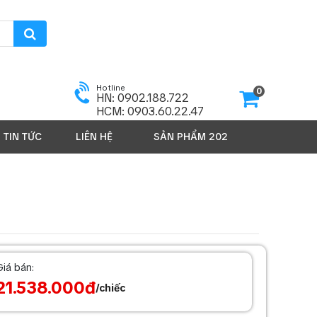
Hotline
0
HN: 0902.188.722
HCM: 0903.60.22.47
TIN TỨC
LIÊN HỆ
SẢN PHẨM 2026
Giá bán:
21.538.000đ
/chiếc