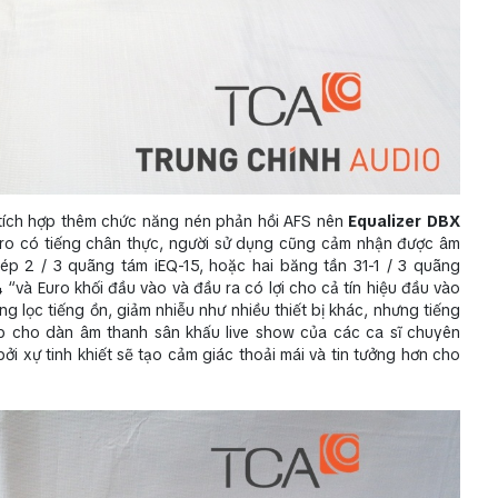
 tích hợp thêm chức năng nén phản hồi AFS nên
Equalizer DBX
icro có tiếng chân thực, người sử dụng cũng cảm nhận được âm
ép 2 / 3 quãng tám iEQ-15, hoặc hai băng tần 31-1 / 3 quãng
 “và Euro khối đầu vào và đầu ra có lợi cho cả tín hiệu đầu vào
g lọc tiếng ồn, giảm nhiễu như nhiều thiết bị khác, nhưng tiếng
p cho dàn âm thanh sân khấu live show của các ca sĩ chuyên
ởi xự tinh khiết sẽ tạo cảm giác thoải mái và tin tưởng hơn cho