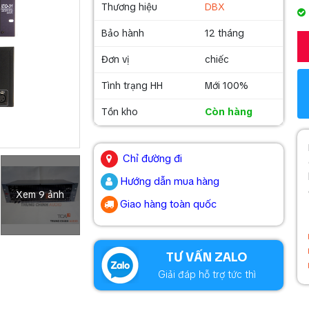
Thương hiệu
DBX
Bảo hành
12 tháng
Đơn vị
chiếc
Tình trạng HH
Mới 100%
Tồn kho
Còn hàng
.
Chỉ đường đi
Hướng dẫn mua hàng
Xem 9 ảnh
Giao hàng toàn quốc
.
TƯ VẤN ZALO
Giải đáp hỗ trợ tức thì
.