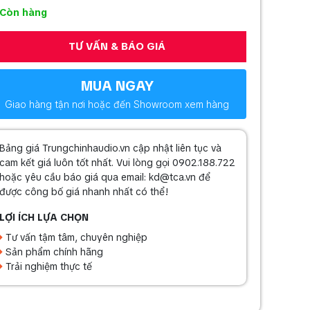
Còn hàng
TƯ VẤN & BÁO GIÁ
MUA NGAY
Giao hàng tận nơi hoặc đến Showroom xem hàng
Bảng giá Trungchinhaudio.vn cập nhật liên tục và
cam kết giá luôn tốt nhất. Vui lòng gọi 0902.188.722
hoặc yêu cầu báo giá qua email: kd@tca.vn để
được công bố giá nhanh nhất có thể!
LỢI ÍCH LỰA CHỌN
Tư vấn tậm tâm, chuyên nghiệp
Sản phẩm chính hãng
Trải nghiệm thực tế