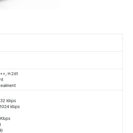
3++, H.261
nt
cealment
832 kbps
 1024 kbps
2 Kbps
)
4)