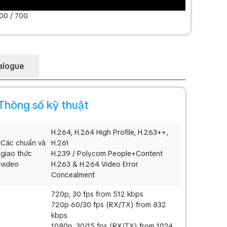
0 / 700.
alogue
Thông số kỹ thuật
H.264, H.264 High Profile, H.263++,
Các chuẩn và
H.261
giao thức
H.239 / Polycom People+Content
video
H.263 & H.264 Video Error
Concealment
720p, 30 fps from 512 kbps
720p 60/30 fps (RX/TX) from 832
kbps
1080p, 30/15 fps (RX/TX) from 1024