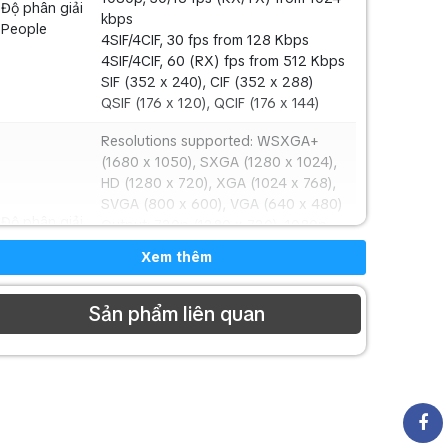
Độ phân giải
kbps
People
4SIF/4CIF, 30 fps from 128 Kbps
4SIF/4CIF, 60 (RX) fps from 512 Kbps
SIF (352 x 240), CIF (352 x 288)
QSIF (176 x 120), QCIF (176 x 144)
Resolutions supported: WSXGA+
(1680 x 1050), SXGA (1280 x 1024),
HD (1280 x 720), XGA (1024 x 768),
SVGA (800 x 600), VGA (640 x 480)
Độ phân giải
Output: 720p (1280 x 720), 1080p
Content
(1920x 1080), XGA (1024 x 768),
Xem thêm
SVGA (800 x 600)
Content Sharing: People+Content™
and People+Content IP
Sản phẩm liên quan
SMPTE 296M 1280 x 720p60
Polycom
SMPTE274M 1920 x 1080p, 60/50
EagleEye III
12x optical zoom
Camera
72° FOV min