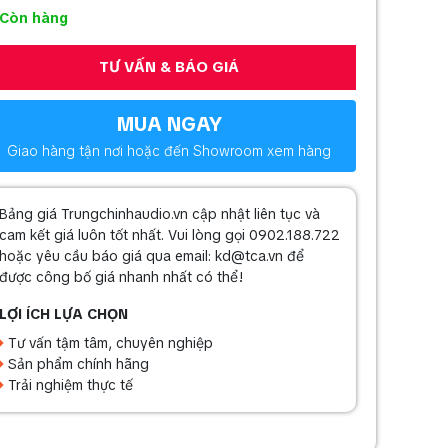
Còn hàng
TƯ VẤN & BÁO GIÁ
MUA NGAY
Giao hàng tận nơi hoặc đến Showroom xem hàng
Bảng giá Trungchinhaudio.vn cập nhật liên tục và
cam kết giá luôn tốt nhất. Vui lòng gọi 0902.188.722
hoặc yêu cầu báo giá qua email: kd@tca.vn để
được công bố giá nhanh nhất có thể!
LỢI ÍCH LỰA CHỌN
Tư vấn tậm tâm, chuyên nghiệp
Sản phẩm chính hãng
Trải nghiệm thực tế