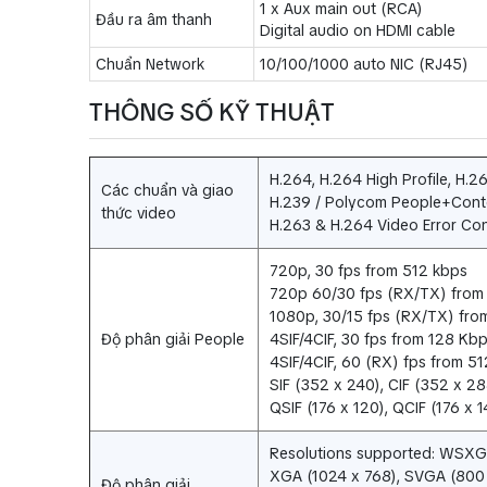
1 x Aux main out (RCA)
Đầu ra âm thanh
Digital audio on HDMI cable
Chuẩn Network
10/100/1000 auto NIC (RJ45)
THÔNG SỐ KỸ THUẬT
H.264, H.264 High Profile, H.
Các chuẩn và giao
H.239 / Polycom People+Con
thức video
H.263 & H.264 Video Error Co
720p, 30 fps from 512 kbps
720p 60/30 fps (RX/TX) from
1080p, 30/15 fps (RX/TX) fro
Độ phân giải People
4SIF/4CIF, 30 fps from 128 Kb
4SIF/4CIF, 60 (RX) fps from 5
SIF (352 x 240), CIF (352 x 28
QSIF (176 x 120), QCIF (176 x 1
Resolutions supported: WSXGA
XGA (1024 x 768), SVGA (800
Độ phân giải