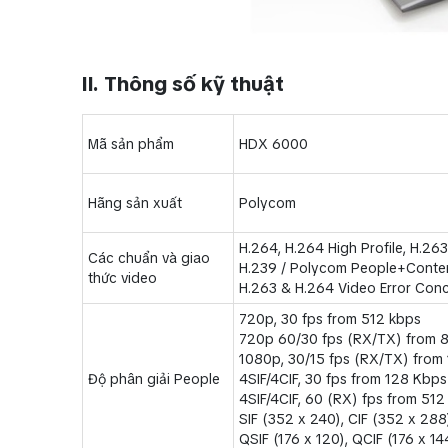
II. Thông số kỹ thuật
Mã sản phẩm
HDX 6000
Hãng sản xuất
Polycom
H.264, H.264 High Profile, H.26
Các chuẩn và giao
H.239 / Polycom People+Conte
thức video
H.263 & H.264 Video Error Con
720p, 30 fps from 512 kbps
720p 60/30 fps (RX/TX) from 
1080p, 30/15 fps (RX/TX) from
Độ phân giải People
4SIF/4CIF, 30 fps from 128 Kbps
4SIF/4CIF, 60 (RX) fps from 51
SIF (352 x 240), CIF (352 x 288
QSIF (176 x 120), QCIF (176 x 14