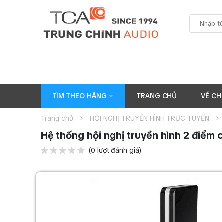
TÌM THEO HÃNG
TRANG CHỦ
VỀ CH
Trang chủ
HỘI NGHỊ TRUYỀN HÌNH TRỰC TUYẾN
Hệ thống hội nghị truyền hình 2 điể
(0 lượt đánh giá)