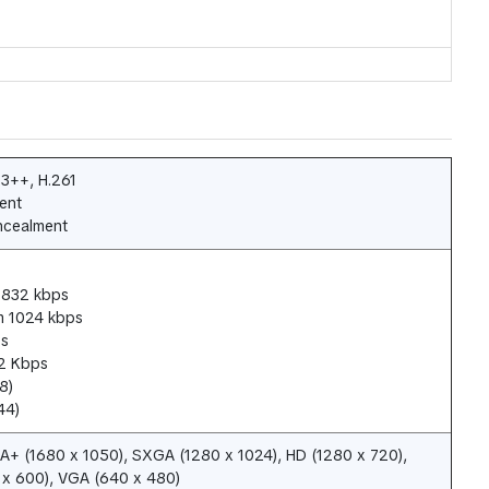
263++, H.261
tent
ncealment
 832 kbps
m 1024 kbps
ps
12 Kbps
8)
44)
+ (1680 x 1050), SXGA (1280 x 1024), HD (1280 x 720),
 x 600), VGA (640 x 480)