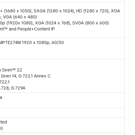
 (1680 x 1050), SXGA (1280 x 1024), HD (1280 x 720), XGA
), VGA (640 x 480)
80p (1920x 1080), XGA (1024 x 768), SVGA (800 x 600)
ent™ and People+Content IP
MPTE274M 1920 x 1080p, 60/50
m Siren™ 22
Siren 14, G.722.1 Annex C
722.1
G.728, G.729A
a
rted
o)