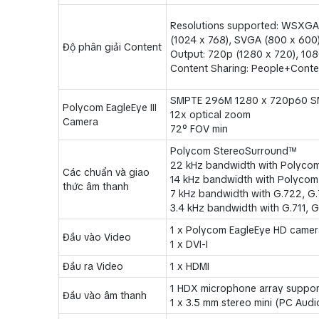
Resolutions supported: WSXGA+
(1024 x 768), SVGA (800 x 600
Độ phân giải Content
Output: 720p (1280 x 720), 10
Content Sharing: People+Cont
SMPTE 296M 1280 x 720p60 S
Polycom EagleEye III
12x optical zoom
Camera
72° FOV min
Polycom StereoSurround™
22 kHz bandwidth with Polyco
Các chuẩn và giao
14 kHz bandwidth with Polycom 
thức âm thanh
7 kHz bandwidth with G.722, G.
3.4 kHz bandwidth with G.711, 
1 x Polycom EagleEye HD camer
Đầu vào Video
1 x DVI-I
Đầu ra Video
1 x HDMI
1 HDX microphone array suppo
Đầu vào âm thanh
1 x 3.5 mm stereo mini (PC Audi