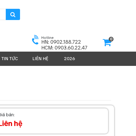
Hotline
0
HN: 0902.188.722
HCM: 0903.60.22.47
TIN TỨC
LIÊN HỆ
SẢN PHẨM 2026
Giá bán:
Liên hệ