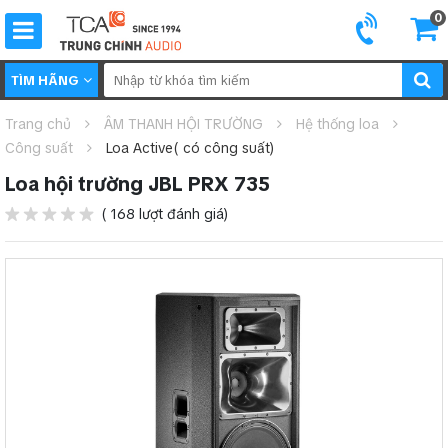
0
TÌM HÃNG
Trang chủ
ÂM THANH HỘI TRƯỜNG
Hệ thống loa
Công suất
Loa Active( có công suất)
Loa hội trường JBL PRX 735
( 168 lượt đánh giá)