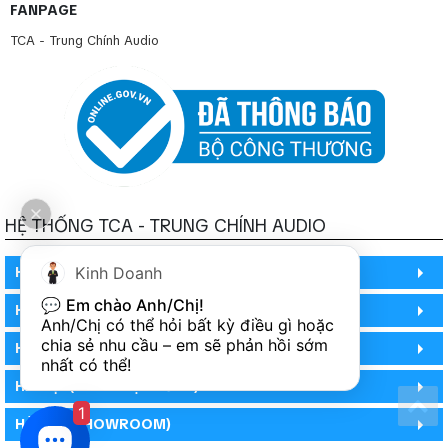
FANPAGE
TCA - Trung Chính Audio
HỆ THỐNG TCA - TRUNG CHÍNH AUDIO
HỒ CHÍ MINH
Kinh Doanh
💬 
Em chào Anh/Chị!
HỒ CHÍ MINH
Anh/Chị có thể hỏi bất kỳ điều gì hoặc 
chia sẻ nhu cầu – em sẽ phản hồi sớm 
HỒ CHÍ MINH (PHÒNG BẢO HÀNH)
nhất có thể!
HÀ NỘI (DEMO HỆ THỐNG)
1
HÀ NỘI (SHOWROOM)