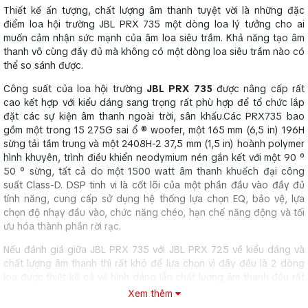
Thiết kế ấn tượng, chất lượng âm thanh tuyệt vời là những đặc
điểm loa hội trường JBL PRX 735 một dòng loa lý tưởng cho ai
muốn cảm nhận sức mạnh của âm loa siêu trầm. Khả năng tạo âm
thanh vô cùng đầy đủ mà không có một dòng loa siêu trầm nào có
thể so sánh được.
Công suất của loa hội trường
JBL PRX 735
được nâng cấp rất
cao kết hợp với kiểu dáng sang trọng rất phù hợp để tổ chức lắp
đặt các sự kiện âm thanh ngoài trời, sân khấu.Các PRX735 bao
gồm một trong 15 275G sai ổ ® woofer, một 165 mm (6,5 in) 196H
sừng tải tầm trung và một 2408H-2 37,5 mm (1,5 in) hoành polymer
hình khuyên, trình điều khiển neodymium nén gắn kết với một 90 °
50 ° sừng, tất cả do một 1500 watt âm thanh khuếch đại công
suất Class-D. DSP tinh vi là cốt lõi của một phần đầu vào đầy đủ
tính năng, cung cấp sử dụng hệ thống lựa chọn EQ, bảo vệ, lựa
chọn độ nhạy đầu vào, chức năng chéo, hạn chế năng động và tối
ưu hóa thành phần rời rạc.
Nếu đánh giá giữa JBL PRX 735 với JBL PRX 725 về kiểu dáng và
chất lượng âm thanh thì rất khó để lựa chọn vì đây đều là 2 dòng
loa được thiết kế cả về hình dáng lẫn chất lượng âm thanh đều rất
hoàn hảo. Với tất cả các phạm vi đầy đủ các hệ thống PRX700
Xem thêm
Series, hai EQ lựa chọn có thể được sử dụng để tối ưu hóa hệ