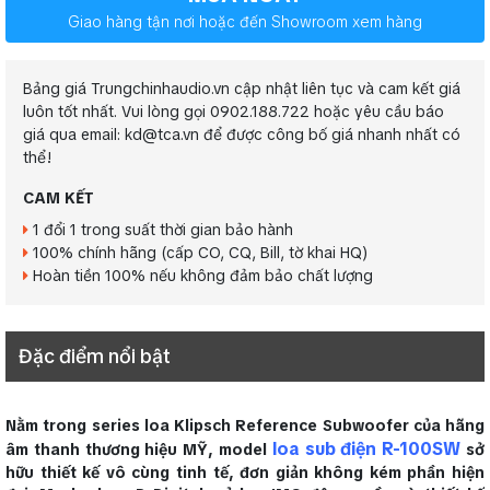
Giao hàng tận nơi hoặc đến Showroom xem hàng
Bảng giá Trungchinhaudio.vn cập nhật liên tục và cam kết giá
luôn tốt nhất. Vui lòng gọi 0902.188.722 hoặc yêu cầu báo
giá qua email: kd@tca.vn để được công bố giá nhanh nhất có
thể!
CAM KẾT
1 đổi 1 trong suất thời gian bảo hành
100% chính hãng (cấp CO, CQ, Bill, tờ khai HQ)
Hoàn tiền 100% nếu không đảm bảo chất lượng
Đặc điểm nổi bật
Nằm trong series loa Klipsch Reference Subwoofer của hãng
loa sub điện R-100SW
âm thanh thương hiệu MỸ, model
sở
hữu thiết kế vô cùng tinh tế, đơn giản không kém phần hiện