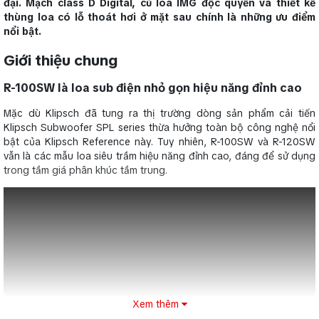
đại. Mạch class D Digital, củ loa IMG độc quyền và thiết kế
thùng loa có lỗ thoát hơi ở mặt sau chính là những ưu điểm
nổi bật.
Giới thiệu chung
R-100SW là loa sub điện nhỏ gọn hiệu năng đỉnh cao
Mặc dù Klipsch đã tung ra thị trường dòng sản phẩm cải tiến
Klipsch Subwoofer SPL series thừa hưởng toàn bộ công nghệ nổi
bật của Klipsch Reference này. Tuy nhiên, R-100SW và R-120SW
vẫn là các mẫu loa siêu trầm hiệu năng đỉnh cao, đáng để sử dụng
trong tầm giá phân khúc tầm trung.
Xem thêm