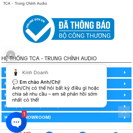
TCA - Trung Chính Audio
HỆ THỐNG TCA - TRUNG CHÍNH AUDIO
HỒ CHÍ MINH
Kinh Doanh
💬 
Em chào Anh/Chị!
HỒ CHÍ MINH
Anh/Chị có thể hỏi bất kỳ điều gì hoặc 
chia sẻ nhu cầu – em sẽ phản hồi sớm 
HỒ CHÍ MINH (PHÒNG BẢO HÀNH)
nhất có thể!
HÀ NỘI (DEMO HỆ THỐNG)
1
HÀ NỘI (SHOWROOM)