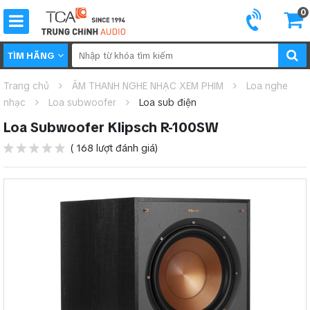
0
TÌM HÃNG
Trang chủ
ÂM THANH NGHE NHẠC XEM PHIM
Loa nghe
nhạc
Loa subwoofer
Loa sub điện
Loa Subwoofer Klipsch R-100SW
( 168 lượt đánh giá)