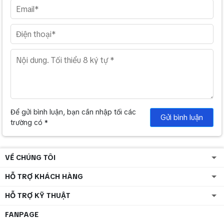
R-100SW cung cấp chức năng cắt tần, đảo pha
Klipsch R-100SW được trang bị các núm điều khiển để có thể cắt
tần hoặc đảo phase , chỉnh low pass. Nhờ vậy, Điểm cắt tần giao
thoa sóng với loa front có thể được thay đổi phù hợp nhất.
Với mức giá thành hợp lý, Klipsch R-100SW 150W chắc chắn là 1 sự
lựa chọn không thể tốt hơn trong tầm giá, nếu như Quý khách hàng
yêu thích những thiết kế hiện đại, đặc biệt là thiết bị của hãng
KLIPSCH.
Để gửi bình luận, bạn cần nhập tối các
Gửi bình luận
trường có *
VỀ CHÚNG TÔI
HỖ TRỢ KHÁCH HÀNG
HỖ TRỢ KỸ THUẬT
FANPAGE