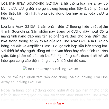
Loa line array Soundking G210A
là hệ thống loa line array có
kích thước tương đối nhỏ gọn, trọng lượng nhẹ. Đây là sản phẩm sở
hữu thiết kế mới nhất trong các dòng loa line array của thương
hiệu này.
Loa Line Aray G210A là sản phẩm đến từ thương hiệu thiết bị âm
thanh Soundking. Sản phẩm này trang bị đường dây hoạt động
mảng tính năng đáp ứng tần số phẳng và đáp ứng pha. Điểm đặc
biệt trong thông số kỹ thuật của loa Line Aray G210A là DSP do
hãng cài đặt và Amplifier Class D được tích hợp sẵn bên trong loa.
Với thiết kế này người dùng có thể vận hành hay cân chỉnh rất đơn
giản. Sản phẩm có các bộ khuếch đại công suất được thiết kế với
hiệu quả cung cấp điện năng chuyển đổi chế độ cao.
>> Có thể bạn quan tâm đến các dòng loa Soundking: Loa Line
Array soundking G210SA
Ngoài ra hãng còn sử dụng công nghệ AI để tạo nên những chốt
bắt ốc theo từng góc độ phủ âm thanh khác nhau trên Line Array
GA210A là cực kỳ chính xác, giúp những người lắp âm thanh tiết
Xem thêm
kiệm được thời gian lắp đặt và tính toán góc phủ âm thanh.