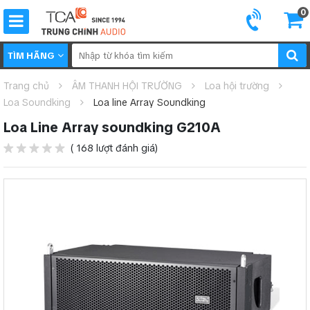
0
TÌM HÃNG
Trang chủ
ÂM THANH HỘI TRƯỜNG
Loa hội trường
Loa Soundking
Loa line Array Soundking
Loa Line Array soundking G210A
( 168 lượt đánh giá)