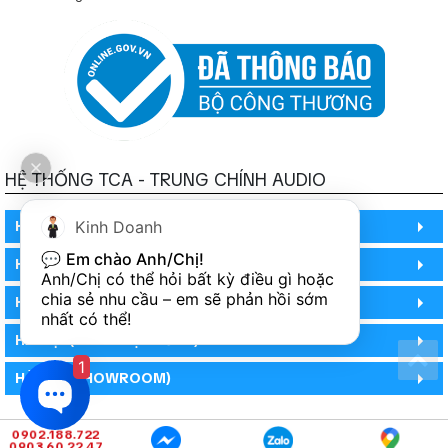
HỆ THỐNG TCA - TRUNG CHÍNH AUDIO
HỒ CHÍ MINH
Kinh Doanh
💬 
Em chào Anh/Chị!
HỒ CHÍ MINH
Anh/Chị có thể hỏi bất kỳ điều gì hoặc 
chia sẻ nhu cầu – em sẽ phản hồi sớm 
HỒ CHÍ MINH (PHÒNG BẢO HÀNH)
nhất có thể!
HÀ NỘI (DEMO HỆ THỐNG)
1
HÀ NỘI (SHOWROOM)
0902.188.722
0903 60 22 47