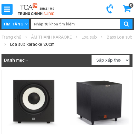
0
TÌM HÃNG
Trang chủ
ÂM THANH KARAOKE
Loa sub
Bass Loa sub
Loa sub karaoke 20cm
Danh mục