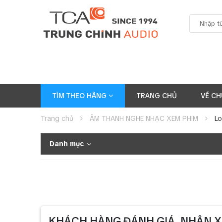
TÌM THEO HÃNG
TRANG CHỦ
VỀ CH
Trang chủ
ÂM THANH NGHE NHẠC XEM PHIM
Lo
Danh mục
KHÁCH HÀNG ĐÁNH GIÁ, NHẬN X