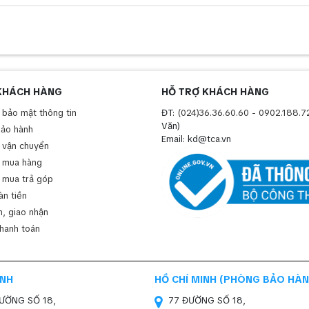
KHÁCH HÀNG
HỖ TRỢ KHÁCH HÀNG
 bảo mật thông tin
ĐT:
(024)36.36.60.60
-
0902.188.7
Văn)
bảo hành
Email: kd@tca.vn
 vận chuyển
 mua hàng
 mua trả góp
àn tiền
, giao nhận
thanh toán
INH
HỒ CHÍ MINH (PHÒNG BẢO HÀN
ĐƯỜNG SỐ 18,
77 ĐƯỜNG SỐ 18,