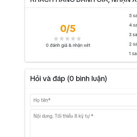
5 s
0
/5
4 s
3 s
2 s
0
đánh giá & nhận xét
1 s
Hỏi và đáp (
0
bình luận)