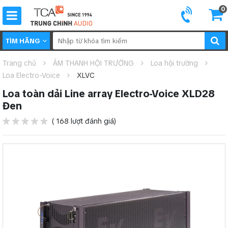
0
TÌM HÃNG
Trang chủ
ÂM THANH HỘI TRƯỜNG
Loa hội trường
Loa Electro-Voice
XLVC
Loa toàn dải Line array Electro-Voice XLD28
Đen
( 168 lượt đánh giá)