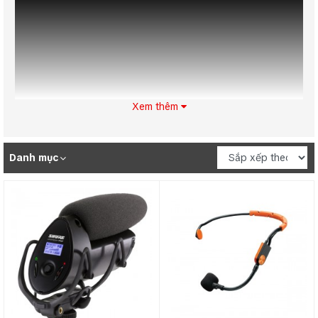
Xem thêm
Micro có dây Shure
Danh mục
Micro có dây có mức giá rẻ hơn so với dòng không dây,
nhưng chất lượng vẫn được đảm bảo tốt nhất với nhiều
tính năng vượt trội:
Mic hát nhẹ và hút
Dây chống nhiểu và dài
Chất âm trong trẻo
Điểm nối giữa micro và dây được thiết kế chắc chắn,
giúp đảm bảo độ bền cho sản phẩm
Dây được bao bọc bởi nhựa cao cấp bên ngoài, an