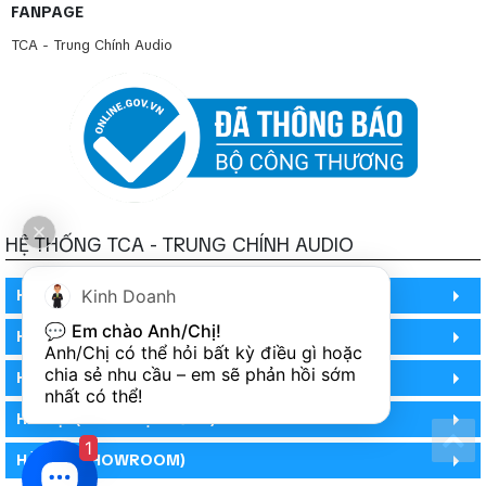
FANPAGE
TCA - Trung Chính Audio
HỆ THỐNG TCA - TRUNG CHÍNH AUDIO
Kinh Doanh
HỒ CHÍ MINH
💬 
Em chào Anh/Chị!
HỒ CHÍ MINH
Anh/Chị có thể hỏi bất kỳ điều gì hoặc 
chia sẻ nhu cầu – em sẽ phản hồi sớm 
HỒ CHÍ MINH (PHÒNG BẢO HÀNH)
nhất có thể!
HÀ NỘI (DEMO HỆ THỐNG)
1
HÀ NỘI (SHOWROOM)