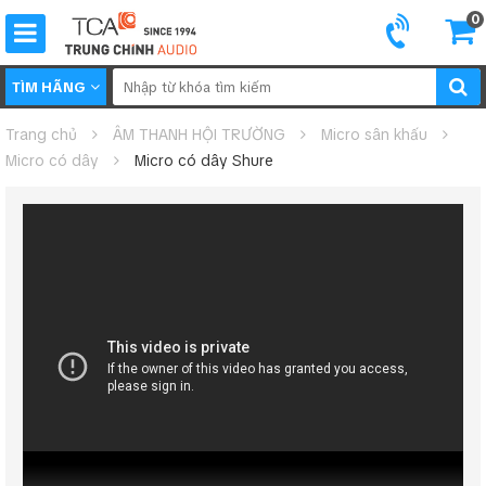
0
TÌM HÃNG
Trang chủ
ÂM THANH HỘI TRƯỜNG
Micro sân khấu
Micro có dây
Micro có dây Shure