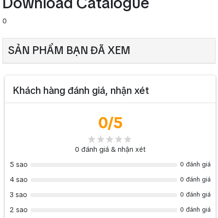
Download Catalogue
Phạm vi: lên đến 600 feet (200 mét)
0
Tính năng vượt trội của Micro không dây AAP K66 chính là
củ micro chuyên dùng cho karaoke nên có độ nhậy cực cao,
SẢN PHẨM BẠN ĐÃ XEM
dễ bắt mic, dễ hát mà vẫn không bị rè tiếng khi hét quá to.
Khách hàng đánh giá, nhận xét
0
/5
0
đánh giá & nhận xét
5 sao
0 đánh giá
4 sao
0 đánh giá
3 sao
0 đánh giá
2 sao
0 đánh giá
>>Bạn hãy tham khảo bài viết:
Kinh nghiệm mua Micro không dây