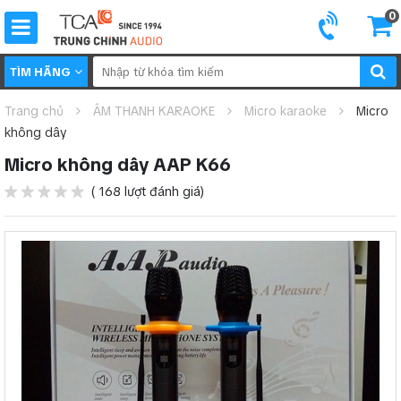
0
TÌM HÃNG
Trang chủ
ÂM THANH KARAOKE
Micro karaoke
Micro
không dây
Micro không dây AAP K66
( 168 lượt đánh giá)