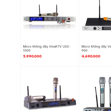
Micro không dây VinaKTV USS-
Micro không dây V
1000
900
5.990.000
4.690.000