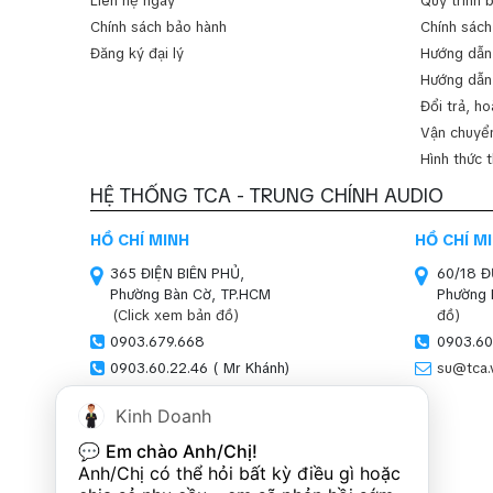
Liên hệ ngay
Quy trình 
Chính sách bảo hành
Chính sách
Đăng ký đại lý
Hướng dẫn
Hướng dẫn
Đổi trả, ho
Vận chuyển
Hình thức 
HỆ THỐNG TCA - TRUNG CHÍNH AUDIO
HỒ CHÍ MINH
HỒ CHÍ M
365 ĐIỆN BIÊN PHỦ,
60/18 
Phường Bàn Cờ, TP.HCM
Phường 
(Click xem bản đồ)
đồ)
0903.679.668
0903.60
0903.60.22.46 ( Mr Khánh)
su@tca.
sales01@tca.vn
Kinh Doanh
HÀ NỘI (SHOWROOM)
💬 
Em chào Anh/Chị!
SN 47-51, LOUIS XI,
Anh/Chị có thể hỏi bất kỳ điều gì hoặc 
Khu đô thị Louis,