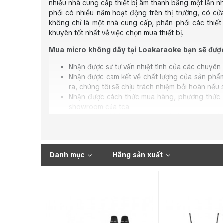
nhiều nhà cung cấp thiết bị âm thanh bằng một lần nh
phối có nhiều năm hoạt động trên thị trường, có cử
không chỉ là một nhà cung cấp, phân phối các thiết
khuyên tốt nhất về việc chọn mua thiết bị.
Mua micro không dây tại Loakaraoke bạn sẽ được
Nhận được sự tư vấn nhiệt tình của các chuyên 
Nhận được cam kết về chất lượng của sản phẩm
ra, chúng tôi sẽ chịu trách nhiệm bồi hoàn nếu
Nhận được cách thức mua hàng, phương thức th
showroom của tca.
Nhận được chính sách hỗ trợ bán hàng tốt nhất. 
Nhận được chính sách bảo hành và hỗ trợ bảo h
những lỗi hay sự cố xảy ra với thiết bị trong quá
Ngoài ra, có một bí mật mà
Loakaraoke
muốn bạn biế
Danh mục
Hãng sản xuất
không liên hệ ngay với chúng tôi để biết được món qu