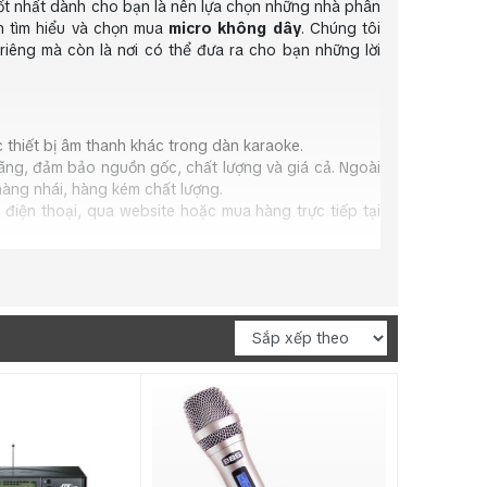
 tốt nhất dành cho bạn là nên lựa chọn những nhà phân
ạn tìm hiểu và chọn mua
micro không dây
. Chúng tôi
riêng mà còn là nơi có thể đưa ra cho bạn những lời
 thiết bị âm thanh khác trong dàn karaoke.
ng, đảm bảo nguồn gốc, chất lượng và giá cả. Ngoài
hàng nhái, hàng kém chất lượng.
iện thoại, qua website hoặc mua hàng trực tiếp tại
 hàng trong thời gian quy định
ng, chúng tôi hoàn có khả năng giúp bạn xử lý tất cả
ón quà tặng đặc biệt. Vì vậy, bạn còn chần chừ gì mà