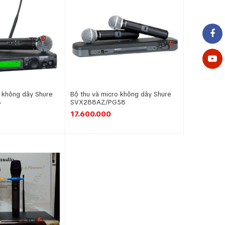
o không dây Shure
Bộ thu và micro không dây Shure
8
SVX288AZ/PG58
17.600.000