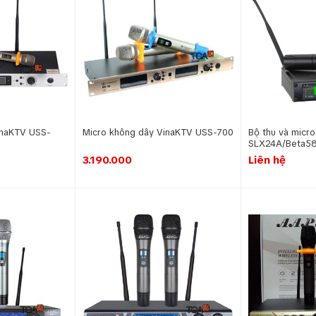
inaKTV USS-
Micro không dây VinaKTV USS-700
Bộ thu và micr
SLX24A/Beta5
3.190.000
Liên hệ