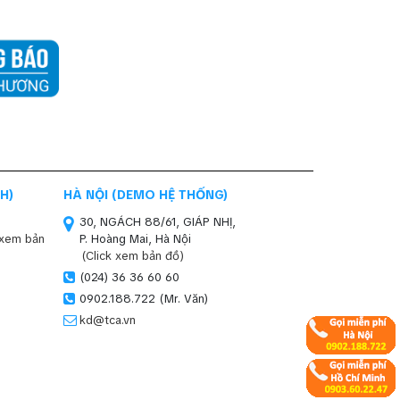
H)
HÀ NỘI (DEMO HỆ THỐNG)
30, NGÁCH 88/61, GIÁP NHỊ,
 xem bản
P. Hoàng Mai, Hà Nội
(Click xem bản đồ)
(024) 36 36 60 60
0902.188.722 (Mr. Văn)
kd@tca.vn