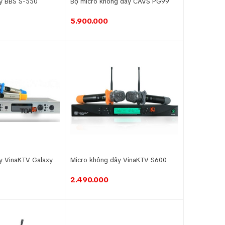
ây BBS S-550
Bộ micro không dây CAVS PG99
5.900.000
y VinaKTV Galaxy
Micro không dây VinaKTV S600
2.490.000