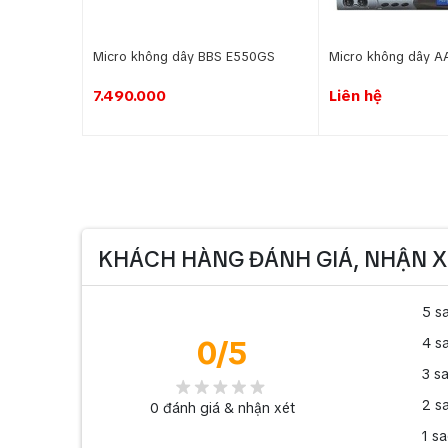
Micro không dây BBS E550GS
Micro không dây A
7.490.000
Liên hệ
KHÁCH HÀNG ĐÁNH GIÁ, NHẬN X
5 s
0
/5
4 s
3 s
2 s
0
đánh giá & nhận xét
1 s