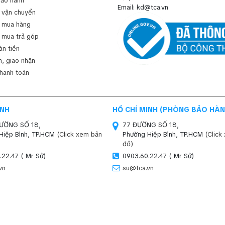
bảo hành
Email: kd@tca.vn
 vận chuyển
 mua hàng
 mua trả góp
àn tiền
, giao nhận
thanh toán
INH
HỒ CHÍ MINH (PHÒNG BẢO HÀN
ĐƯỜNG SỐ 18,
77 ĐƯỜNG SỐ 18,
Hiệp Bình, TP.HCM
(Click xem bản
Phường Hiệp Bình, TP.HCM
(Click
đồ)
.22.47 ( Mr Sử)
0903.60.22.47 ( Mr Sử)
vn
su@tca.vn