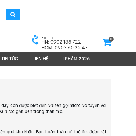
Hotline
0
HN: 0902.188.722
HCM: 0903.60.22.47
TIN TỨC
LIÊN HỆ
SẢN PHẨM 2026
g dây còn được biết đến với tên gọi micro vô tuyến với
và được gắn bên trong thân mic.
ện quá khó khăn. Bạn hoàn toàn có thể tìm được rất