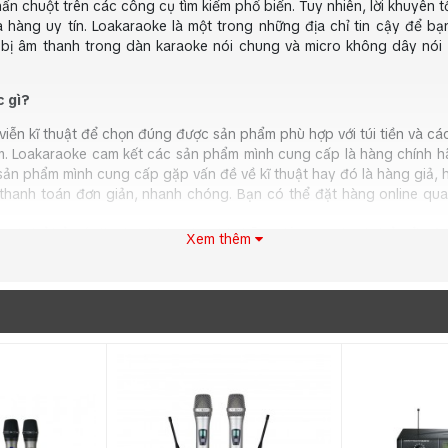
ấn chuột trên các công cụ tìm kiếm phổ biến. Tuy nhiên, lời khuyên
a hàng uy tín. Loakaraoke là một trong những địa chỉ tin cậy để b
 bị âm thanh trong dàn karaoke nói chung và micro không dây nói 
 gì?
viễn kĩ thuật để chọn đúng được sản phẩm phù hợp với túi tiền và các
. Loakaraoke cam kết các sản phẩm mình cung cấp là hàng chính hã
 sản phẩm mình cung cấp gặp vấn đề về kĩ thuật hay đó là hàng giả, 
anh toán đơn giản, nhanh chóng. Bạn có thể đặt hàng online qua đ
Có thể kể đến là giao hàng tận nhà, hỗ trợ lắp đặt và có thể đổi trả
Xem thêm
ành cả trực tiếp và online. Với nhiều năm hoạt động trên thị trườ
 trình sử dụng.
t. Đó là chúng tôi luôn dành cho mỗi khách hàng ưu đãi và những m
à bí mật dành cho bạn là gì!