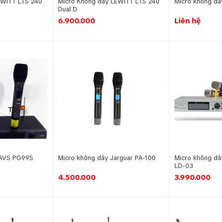
EWITT LTS 240
Micro Không dây LEWITT LTS 240
Micro không d
Dual D
6.900.000
Liên hệ
CAVS PG99S
Micro không dây Jarguar PA-100
Micro không dâ
LD-03
4.500.000
3.990.000