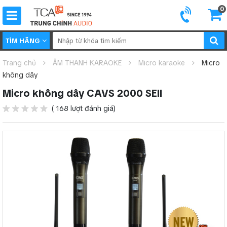
0
TÌM HÃNG
Trang chủ
ÂM THANH KARAOKE
Micro karaoke
Micro
không dây
Micro không dây CAVS 2000 SEII
( 168 lượt đánh giá)