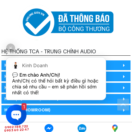
HỆ THỐNG TCA - TRUNG CHÍNH AUDIO
HỒ CHÍ MINH
Kinh Doanh
💬 
Em chào Anh/Chị!
HỒ CHÍ MINH
Anh/Chị có thể hỏi bất kỳ điều gì hoặc 
chia sẻ nhu cầu – em sẽ phản hồi sớm 
HỒ CHÍ MINH (PHÒNG BẢO HÀNH)
nhất có thể!
HÀ NỘI (DEMO HỆ THỐNG)
1
HÀ NỘI (SHOWROOM)
0902.188.722
0903 60 22 47