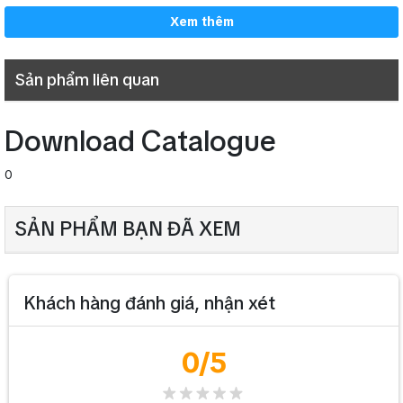
Xem thêm
Sản phẩm liên quan
Download Catalogue
0
SẢN PHẨM BẠN ĐÃ XEM
Thông số kỹ thuật Micro karaoke CAVS
2000 SEII
Khách hàng đánh giá, nhận xét
Dải tần lựa chọn
740MHz – 820MHz
0
/5
Dải tần số lựa chọn băng thông
80MHz
Chế độ điều chỉnh
FM