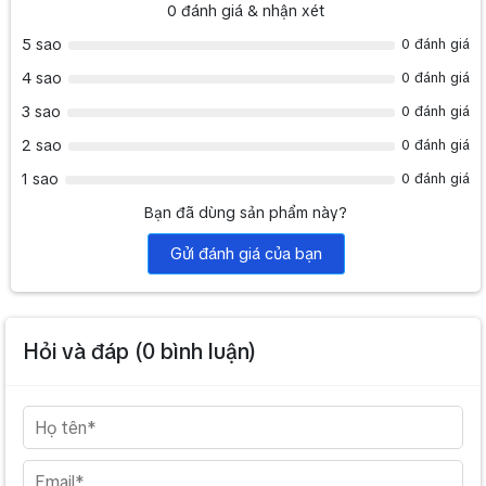
0
đánh giá & nhận xét
Tần số đáp ứng
50Hz ~ 18kHz
5 sao
0 đánh giá
Số lượng kênh điều chỉnh
500/1000
4 sao
0 đánh giá
Độ nhạy đầu vào thực tế
>15dB
3 sao
0 đánh giá
Tỷ số S / N
> 80dB
2 sao
0 đánh giá
Công suất
≦ 50mW
1 sao
0 đánh giá
Nguồn điện
DC 12-16V , 1200mA
Bạn đã dùng sản phẩm này?
Micro không dây AAP
>> Có thể bạn quan tâm thêm sản phẩm:
Gửi đánh giá của bạn
K66
để trải nghiệm những tính năng tuyệt vời chắc chắn sẽ làm
bạn hài lòng
Hỏi và đáp (
0
bình luận)