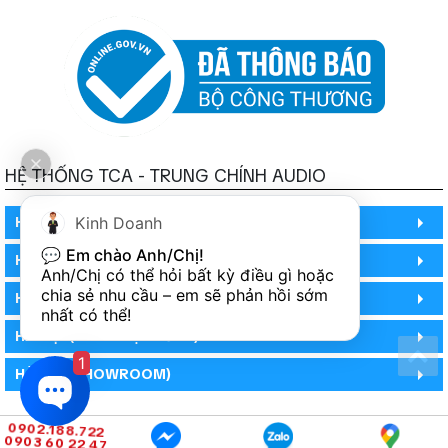
HỆ THỐNG TCA - TRUNG CHÍNH AUDIO
HỒ CHÍ MINH
Kinh Doanh
💬 
Em chào Anh/Chị!
HỒ CHÍ MINH
Anh/Chị có thể hỏi bất kỳ điều gì hoặc 
chia sẻ nhu cầu – em sẽ phản hồi sớm 
HỒ CHÍ MINH (PHÒNG BẢO HÀNH)
nhất có thể!
HÀ NỘI (DEMO HỆ THỐNG)
1
HÀ NỘI (SHOWROOM)
0902.188.722
0903 60 22 47