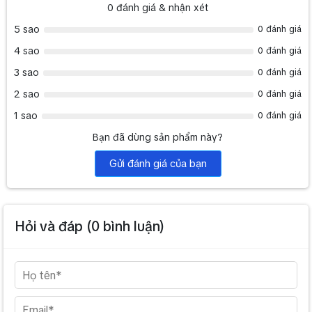
0
đánh giá & nhận xét
>>>Có thể bạn quan tâm thêm: Micro không dây VinaKTV Galaxy
5 sao
0 đánh giá
LD-03 hàng chính hãng 100% đang bán chạy nhất
4 sao
0 đánh giá
tại loakaraoke.com.vn
3 sao
0 đánh giá
2 sao
0 đánh giá
1 sao
0 đánh giá
Bạn đã dùng sản phẩm này?
Gửi đánh giá của bạn
Hỏi và đáp (
0
bình luận)