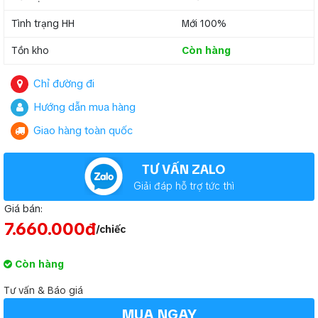
Tình trạng HH
Mới 100%
Tồn kho
Còn hàng
Chỉ đường đi
Hướng dẫn mua hàng
Giao hàng toàn quốc
TƯ VẤN ZALO
Giải đáp hỗ trợ tức thì
Giá bán:
7.660.000đ
/chiếc
Còn hàng
Tư vấn & Báo giá
MUA NGAY