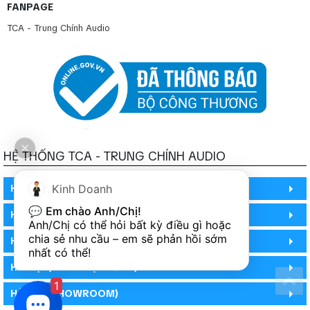
FANPAGE
TCA - Trung Chính Audio
HỆ THỐNG TCA - TRUNG CHÍNH AUDIO
HỒ CHÍ MINH
Kinh Doanh
💬 
Em chào Anh/Chị!
HỒ CHÍ MINH
Anh/Chị có thể hỏi bất kỳ điều gì hoặc 
chia sẻ nhu cầu – em sẽ phản hồi sớm 
HỒ CHÍ MINH (PHÒNG BẢO HÀNH)
nhất có thể!
HÀ NỘI (DEMO HỆ THỐNG)
1
HÀ NỘI (SHOWROOM)