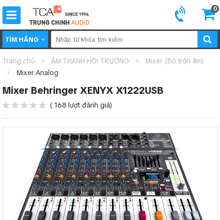
0
TÌM HÃNG
Trang chủ
ÂM THANH HỘI TRƯỜNG
Mixer (Bộ trộn âm)
Mixer Analog
Mixer Behringer XENYX X1222USB
( 168 lượt đánh giá)