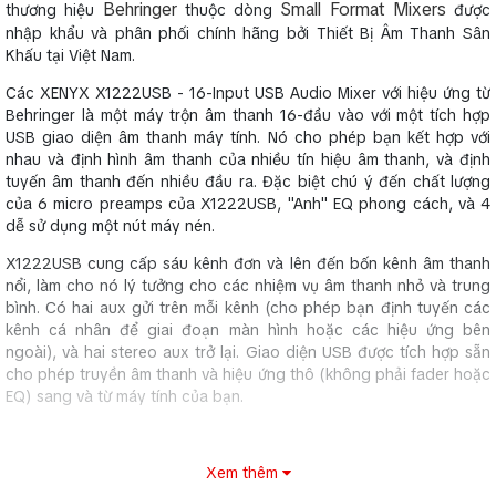
Behringer
Small Format Mixers
thương hiệu
thuộc dòng
được
nhập khẩu và phân phối chính hãng bởi Thiết Bị Âm Thanh Sân
Khấu tại Việt Nam.
Các XENYX X1222USB - 16-Input USB Audio Mixer với hiệu ứng từ
Behringer là một máy trộn âm thanh 16-đầu vào với một tích hợp
USB giao diện âm thanh máy tính. Nó cho phép bạn kết hợp với
nhau và định hình âm thanh của nhiều tín hiệu âm thanh, và định
tuyến âm thanh đến nhiều đầu ra. Đặc biệt chú ý đến chất lượng
của 6 micro preamps của X1222USB, "Anh" EQ phong cách, và 4
dễ sử dụng một nút máy nén.
X1222USB cung cấp sáu kênh đơn và lên đến bốn kênh âm thanh
nổi, làm cho nó lý tưởng cho các nhiệm vụ âm thanh nhỏ và trung
bình. Có hai aux gửi trên mỗi kênh (cho phép bạn định tuyến các
kênh cá nhân để giai đoạn màn hình hoặc các hiệu ứng bên
ngoài), và hai stereo aux trở lại. Giao diện USB được tích hợp sẵn
cho phép truyền âm thanh và hiệu ứng thô (không phải fader hoặc
EQ) sang và từ máy tính của bạn.
Xem thêm