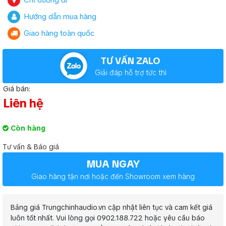
Chỉ đường đi
Hướng dẫn mua hàng
Giao hàng toàn quốc
TƯ VẤN ZALO
Giải đáp hỗ trợ tức thì
Giá bán:
Liên hệ
Còn hàng
Tư vấn & Báo giá
MUA NGAY
Giao hàng tận nơi hoặc đến Showroom xem hàng
Bảng giá Trungchinhaudio.vn cập nhật liên tục và cam kết giá
luôn tốt nhất. Vui lòng gọi 0902.188.722 hoặc yêu cầu báo