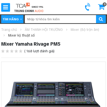
0
TÌM HÃNG
Trang chủ
ÂM THANH HỘI TRƯỜNG
Mixer (Bộ trộn âm)
Mixer kỹ thuật số
Mixer Yamaha Rivage PM5
( 168 lượt đánh giá)