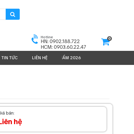
Hotline
0
HN: 0902.188.722
HCM: 0903.60.22.47
TIN TỨC
SẢN PHẨM 2026
LIÊN HỆ
Giá bán:
Liên hệ