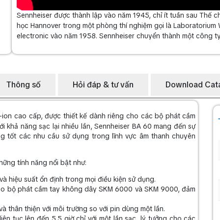
Sennheiser được thành lập vào năm 1945, chỉ ít tuần sau Thế chi
học Hannover trong một phòng thí nghiệm gọi là Laboratorium 
electronic vào năm 1958. Sennheiser chuyển thành một công t
Thông số
Hỏi đáp & tư vấn
Download Cat
m-ion cao cấp, được thiết kế dành riêng cho các bộ phát cầm
 khả năng sạc lại nhiều lần, Sennheiser BA 60 mang đến sự
p ứng tốt các nhu cầu sử dụng trong lĩnh vực âm thanh chuyên
ng tính năng nổi bật như:
à hiệu suất ổn định trong mọi điều kiện sử dụng.
 cho bộ phát cầm tay không dây SKM 6000 và SKM 9000, đảm
 và thân thiện với môi trường so với pin dùng một lần.
ên tục lên đến 5.5 giờ chỉ với một lần sạc, lý tưởng cho các