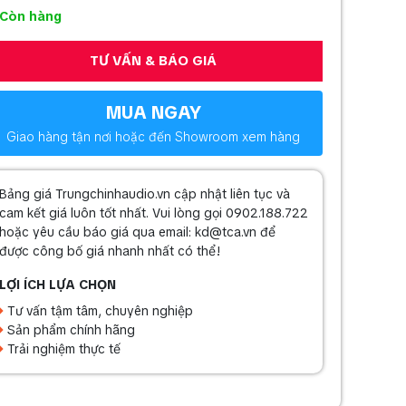
Còn hàng
TƯ VẤN & BÁO GIÁ
MUA NGAY
Giao hàng tận nơi hoặc đến Showroom xem hàng
Bảng giá Trungchinhaudio.vn cập nhật liên tục và
cam kết giá luôn tốt nhất. Vui lòng gọi 0902.188.722
hoặc yêu cầu báo giá qua email: kd@tca.vn để
được công bố giá nhanh nhất có thể!
LỢI ÍCH LỰA CHỌN
Tư vấn tậm tâm, chuyên nghiệp
Sản phẩm chính hãng
Trải nghiệm thực tế