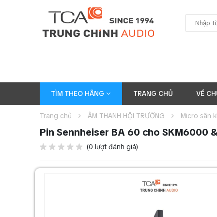
TÌM THEO HÃNG
TRANG CHỦ
VỀ CH
Trang chủ
ÂM THANH HỘI TRƯỜNG
Micro sân 
Pin Sennheiser BA 60 cho SKM6000
(0 lượt đánh giá)