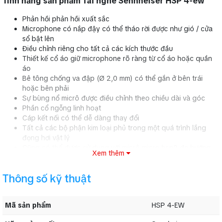
Tính năng sản phẩm Tai nghe Sennheiser HSP 4-ew
Phản hồi phản hồi xuất sắc
Microphone có nắp đậy có thể tháo rời được như gió / cửa
sổ bật lên
Điều chỉnh riêng cho tất cả các kích thước đầu
Thiết kế cổ áo giữ microphone rõ ràng từ cổ áo hoặc quần
áo
Bê tông chống va đập (Ø 2,0 mm) có thể gắn ở bên trái
hoặc bên phải
Sự bùng nổ micrô được điều chỉnh theo chiều dài và góc
Phần cổ ngỗng linh hoạt
Cáp kết nối có thể dễ dàng thay đổi
Tất cả các bộ phận kim loại phủ trong một quá trình lắng
đọng hơi vật lý
Cũng có thể được sử dụng với micrô micro hsp2 đa hướng
Xem thêm
II.Thông số kỹ thuật Tai nghe Sennheiser
Thông số kỹ thuật
HSP 4-EW
Mã sản phẩm
HSP 4-EW
Mã sản phẩm
HSP 4-EW
Hãng sản xuất
Sennheiser