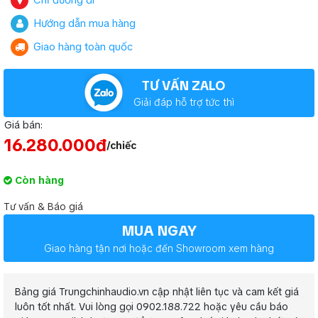
Chỉ đường đi
Hướng dẫn mua hàng
Giao hàng toàn quốc
TƯ VẤN ZALO
Giải đáp hỗ trợ tức thì
Giá bán:
16.280.000đ
/chiếc
Còn hàng
Tư vấn & Báo giá
MUA NGAY
Giao hàng tận nơi hoặc đến Showroom xem hàng
Bảng giá Trungchinhaudio.vn cập nhật liên tục và cam kết giá
luôn tốt nhất. Vui lòng gọi 0902.188.722 hoặc yêu cầu báo