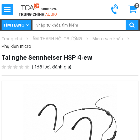
0
TÌM HÃNG
Trang chủ
ÂM THANH HỘI TRƯỜNG
Micro sân khấu
Phụ kiện micro
Tai nghe Sennheiser HSP 4-ew
( 168 lượt đánh giá)