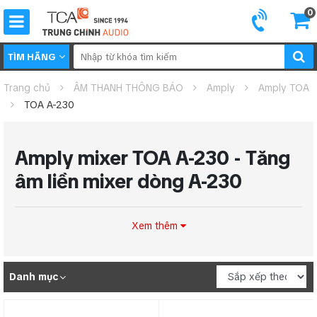
0
TÌM HÃNG
Trang chủ
ÂM THANH THÔNG BÁO
Amply
Amply TOA
TOA A-230
Amply mixer TOA A-230 - Tăng
âm liền mixer dòng A-230
Xem thêm
Danh mục