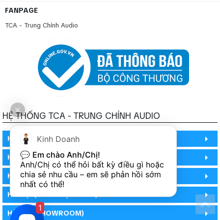
FANPAGE
TCA - Trung Chính Audio
HỆ THỐNG TCA - TRUNG CHÍNH AUDIO
Kinh Doanh
HỒ CHÍ MINH
💬 
Em chào Anh/Chị!
HỒ CHÍ MINH
Anh/Chị có thể hỏi bất kỳ điều gì hoặc 
chia sẻ nhu cầu – em sẽ phản hồi sớm 
HỒ CHÍ MINH (PHÒNG BẢO HÀNH)
nhất có thể!
HÀ NỘI (DEMO HỆ THỐNG)
1
HÀ NỘI (SHOWROOM)