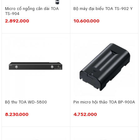
hiệu quả trong việc lập kế hoạch các cuộc họp.
Micro cổ ngỗng cần dài TOA
Bộ máy đại biểu TOA TS-902 Y
TS-904
Ðể đảm bảo cuộc họp thú vị và hiệu quả nhất,
Hệ Thống hội
2.892.000
10.600.000
TOA
thảo không dây
cùng hoạt động với các mạng khác. Hệ
thống được thiết kế để loại trừ vấn đề nhiễu sóng từ các mạng
khác trong khu vực, như sóng điện thoại và điểm truy cập
không dây cho mạng Wi-Fi.
Bộ thu TOA WD-5800
Pin micro hội thảo TOA BP-900A
8.230.000
4.752.000
Ưu điểm hệ thống hội thảo không dây TOA TS-900
Bạn không cần lo lắng về nhiễu sóng radio, bị nghe