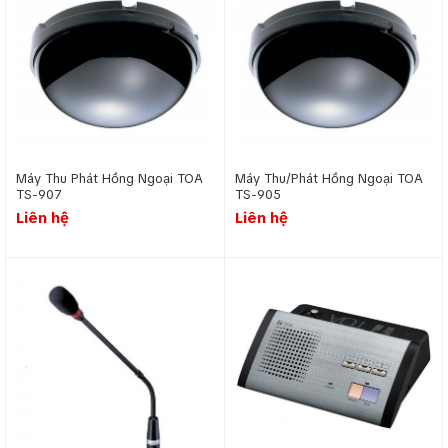
trộm hay rò rỉ thông tin nhờ hệ thống sử dụng phương
thức truyền tin thông qua hệ thống không dây hồng
ngoại.
Kết nối linh hoạt với cáp Cat 5 cho thiết bị có dây.
Thích hợp sử dụng cho cả những nơi lắp đặt tạm thời
hoặc cố định.
Nếu một thiết bị bị lỗi sẽ không ảnh hưởng đến thiết bị
khác.
Hệ thống có thể điều khiển bằng các thiết bị bên ngoài
Máy Thu Phát Hồng Ngoại TOA
Máy Thu/Phát Hồng Ngoại TOA
TS-907
TS-905
thông qua cổng RS-232C và cổng USB.
Liên hệ
Liên hệ
Có thể kiểm soát từng thiết bị bằng cách gán địa chỉ
cho thiết bị.
Chất lượng âm thanh vượt trội.
Kết nối với các thiết bị ghi âm cho phép ghi âm nội dung
hội thảo với âm thanh chất lượng cao.
Có 3 nút chọn bỏ phiếu.
Khả năng hội nghị song ngữ.
Chức năng chống phản hồi âm được tích hợp sẵn trong
hệ thống để giảm thiểu hơn sự phản hồi của âm thanh.
Thiết kế phần cứng ổn định và phong cách.
Khi loa theo dõi được bật thì Micro trên máy chủ tịch/
máy đại biểu sẽ t ự động tắt để giảm phản hồi âm và