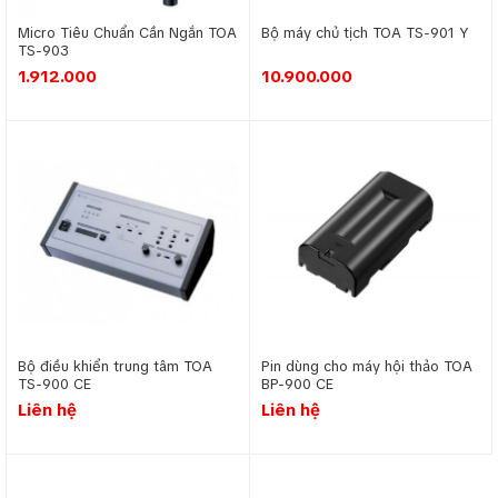
ngược lại.
Micro Tiêu Chuẩn Cần Ngắn TOA
Bộ máy chủ tịch TOA TS-901 Y
TS-903
1.912.000
10.900.000
Thiết bị ứng dụng hệ thống âm thanh hội
thảo không dây TS-900
Bộ điều khiển trung tâm TOA
Pin dùng cho máy hội thảo TOA
TS-900 CE
BP-900 CE
Liên hệ
Liên hệ