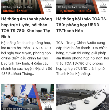
cao cho các cuộc hội thảo.
TOA TS-780
thích hợp với những phòng họp lớn với thiết bị
chuyên nghiệp hoặc cho phòng họp vừa và nhỏ.
Hệ thống
Hệ thống âm thanh phòng
Hệ thống hội thảo TOA TS-
âm thanh hội họp TS-780
được cài đặt dễ dàng và nhanh
họp trực tuyến, hội thảo
780: phòng họp UBND
chóng bằng cách kết nối máy chủ tịch hoặc máy đại biểu vào
TOA TS-780: Kho bạc Tây
TP.Thanh Hóa
thiết bị trung tâm và nối với nhau một cách phù hợp. Tùy yêu
Ninh
cầu cụ thể các máy chủ tịch và máy đại biểu có thể lắp xa
nhau bằng dây nối dài (2m/10m).
Hệ thống âm thanh phòng họp,
TCA - Trung Chính Audio cung
loa micro hội thảo TOA TS-780
cấp thiết bị âm thanh TOA chính
Một bộ trung tâm
TS-780
có thể kết nối lên tới 64 máy (máy
hội nghị trực tuyến, phòng họp
hãng, tư vấn thi công giải pháp
chủ tịch hoặc máy dại biểu) và có thể mở rộng lên đến 128
online điểm cầu chính tại Kho
âm thanh phòng họp hội nghị hội
máy (kết nối mở rộng thêm 01 bộ trung tâm) hoặc 192 máy
bạc tỉnh Tây Ninh, 4 điểm cầu
thảo TOA TS-780 cho phòng
(kết nối mở rộng tối đa thêm 02 bộ trung tâm).
nhánh tại các huyện. Địa chỉ: Số
họp tại trụ sở UBND thành phố
437 Ba Mươi Tháng...
Thanh Hóa. Hệ thống...
Một Micro cổ ngỗng đơn hướng được tối ưu hóa và loa tích
hợp sẵn bên trong có dải tần rộng đảm bảo việc truyền âm
thanh rõ ràng, trung thực. Với nút TALK ngay mặt trước dễ
dàng kích hoạt micro để phát biểu và đồng thời loa tích hợp
sẽ bị ngắt tiếng nhằm giảm thiểu âm thanh vọng vào Micro. Hệ
thống
âm thanh phòng họp
này cho phép lựa chọn 1, 2, 3
hoặc 4 máy đại biểu có thể hoạt động đồng thời, (với hệ
thống TS-680 là 0,1,2,3) không bao gồm cả máy chủ tịch.