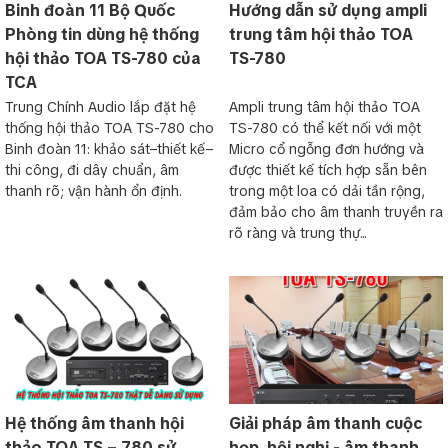
Binh đoàn 11 Bộ Quốc
Hướng dẫn sử dụng ampli
Phòng tin dùng hệ thống
trung tâm hội thảo TOA
hội thảo TOA TS-780 của
TS-780
TCA
Trung Chính Audio lắp đặt hệ
Ampli trung tâm hội thảo TOA
thống hội thảo TOA TS-780 cho
TS-780 có thể kết nối với một
Binh đoàn 11: khảo sát–thiết kế–
Micro cổ ngỗng đơn hướng và
thi công, đi dây chuẩn, âm
được thiết kế tích hợp sẵn bên
thanh rõ; vận hành ổn định.
trong một loa có dải tần rộng,
đảm bảo cho âm thanh truyền ra
rõ ràng và trung thự...
Hệ thống âm thanh hội
Giải pháp âm thanh cuộc
thảo TOA TS – 780 sử
họp, hội nghị - âm thanh