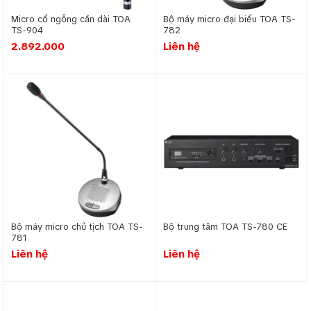
Micro cổ ngỗng cần dài TOA
Bộ máy micro đại biểu TOA TS-
Lắp đặt hệ thống âm thanh hội thảo TOA TS-
TS-904
782
2.892.000
Liên hệ
780 cho phòng họp trực tuyến Tỉnh Ủy Hà
Tĩnh. Địa chỉ tại 98 Phan Đình Phùng, TP. Hà
Tĩnh, Hà Tĩnh.
Bộ trung tâm: TOA TS-780 CE
Bộ máy micro chủ tịch TOA TS-
Bộ trung tâm TOA TS-780 CE
781
Liên hệ
Liên hệ