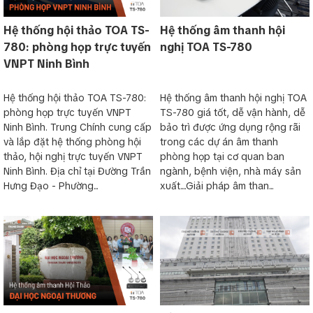
Chức năng ưu tiên PRIORITY – ngắt ngang phát biểu – tại
máy chủ tịch giúp cho việc điều hành cuộc họp được diễn ra
Hệ thống hội thảo TOA TS-
Hệ thống âm thanh hội
tốt đẹp.
780: phòng họp trực tuyến
nghị TOA TS-780
Chức năng ghi âm tích hợp sẵn trên Toa TS-780 giúp việc lưu
VNPT Ninh Bình
thông tin cuộc họp thực hiện một cách dễ dàng, không cần
thêm bất cứ thiết bị ghi chuyên dụng bên ngoài nào.
Hệ thống hội thảo TOA TS-780:
Hệ thống âm thanh hội nghị TOA
(Lưu ý: Hệ thống TS-680 chỉ hỗ trợ tối đa 24 máy và không có
phòng họp trực tuyến VNPT
TS-780 giá tốt, dễ vận hành, dễ
chức năng chống phản hồi âm thanh – Feedback Suppressor
Ninh Bình. Trung Chính cung cấp
bảo trì được ứng dụng rộng rãi
(FBS) và không có chức năng ghi âm cuộc họp).
và lắp đặt hệ thống phòng hội
trong các dự án âm thanh
Chức năng chính của hệ thống âm thanh hội thảo
thảo, hội nghị trực tuyến VNPT
phòng họp tại cơ quan ban
TS-780
Ninh Bình. Địa chỉ tại Đường Trần
ngành, bệnh viện, nhà máy sản
Hưng Đạo - Phường...
xuất....Giải pháp âm than...
GHI ÂM – RECORDING
Nội dung cuộc họp có thể được ghi và phát lại từ thẻ
SD/SDHC dưới định dạng MP3, thiết bị trung tâm có sẵn bộ ghi
MP3.
CHỐNG PHẢN HỒI ÂM THANH – FEEDBACK SUPPRESSOR
(FBS)
Chức năng chống phản hồi âm thanh của thiết bị ngăn chặn