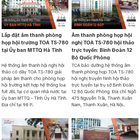
TS-781 là Máy chủ tịch sử dụng trong hệ
thống hội thảo TS-780 của TOA, với thiết kế
nhỏ gọn và khối lượng nhẹ, dễ dàng trong
việc lắp đặt và lưu kho. Khi kích hoạt chế độ
Lắp đặt âm thanh phòng
Âm thanh phòng họp hội
phát biểu, thiết bị tự động tắc Loa bên trong
họp hội trường TOA TS-780
nghị TOA TS-780 hội thảo
để giảm hiện tượng rú.
tại Ủy ban MTTQ Hà Tĩnh
trực tuyến: Binh Đoàn 12
Bộ Quốc Phòng
Hệ thống âm thanh hội nghị hội
TCA bảo dưỡng hệ thống âm
Hệ thống âm thanh hội thảo TOA TS-780
thảo có dây TOA TS-780 giải
thanh phòng họp TOA TS-780
pháp âm thanh cho phòng họp
hội nghị truyền hình hội thảo
Hệ thống âm thanh hội thảo với hiệu suất cao, ổn định
hội trường kết hợp hệ thống loa
trực tuyến tại trụ sở Binh Đoàn
cho âm thanh rõ ràng với chức năng chống phản hồi
full JBL tại cơ quan nhà nước tại
12 Bộ Quốc Phòng. Địa chỉ: Ngõ
âm thanh.
Ủy ban MTTQ - Tỉnh Ủy Hà Tĩnh.
475 Nguyễn Trãi, Thanh Xuân
Giới thiệu hệ thống âm thanh hội thảo TOA TS-780
Địa chỉ tại 98 P...
Nam, Thanh Xuân, Hà Nội...
Hệ thống
âm thanh hội thảo TOA
dễ dàng cài đặt, sử dụng
và mở rộng, có khả năng chống phản hồi âm thanh và ghi âm
(chỉ có ở TS-780).
Hệ thống hội thảo TOA TS-780
với chức
năng chống phản hồi âm thanh tự động hoặc bằng tay, giúp
nâng cao chất lượng
âm thanh hội họp
, mang lại hiệu quả