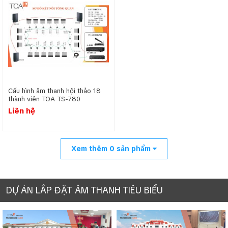
TS-780 là thiết bị chính của hệ thống hội
thảo với các chức năng chính như: Quyết
định quyền lựa chọn số bộ máy đại biểu được
sử dụng đồng thời, có chức năng kiểm tra kết
nối tới các máy chủ tịch và máy đại biểu.
Cấu hình âm thanh hội thảo 18
Micro chủ tọa TOA TS-781
thành viên TOA TS-780
Liên hệ
Xem thêm
0
sản phẩm
DỰ ÁN LẮP ĐẶT ÂM THANH TIÊU BIỂU