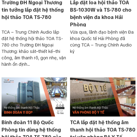
Trường ĐH Ngoại Thương
Lắp đặt loa hội thảo TOA
các âm thanh phản hồi một cách hiệu quả. Thông qua phương
tin tưởng lắp đặt hệ thống
BS-1030W và TS-780 cho
pháp đơn giản (giảm âm lượng tại tần số phản hồi).
hội thảo TOA TS-780
bệnh viện đa khoa Hải
CHO PHÉP ĐẠI BIỂU – DELEGATE
Phòng
Cài đặt cho phép hay không cho phép máy đại biểu được nói.
TCA – Trung Chính Audio lắp
Vừa qua, lãnh đạo bệnh viện Đa
đặt hệ thống hội thảo TOA TS-
khoa Quốc tế Hải Phòng đã
CHỌN SỐ MÁY HOẠT ĐỘNG ĐỒNG THỜI- IN USE MIC
780 cho Trường ĐH Ngoại
cùng TCA – Trung Chính Audio
Chọn số lượng máy đại biểu và chủ tịch hoạt động đồng thời
Thương: khảo sát–thiết kế–thi
ký
Chú ý: Máy chủ tịch có thể nói bất kỳ lúc nào. Kể cả cài đặt
công, âm thanh rõ, gọn nhẹ, vận
chức năng hạn chế máy đại biểu.
hành ổn định....
KIỂM TRA – TEST
Kiểm tra cáp kết nối và đèn hiển thị trên cần Micro
Binh đoàn 11 Bộ Quốc
TCA lắp đặt hệ thống âm
Phòng tin dùng hệ thống
thanh hội thảo TOA TS-780