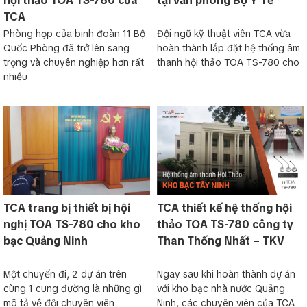
hội thảo TOA TS-780 của
tại văn phòng Bộ Y Tế
TCA
Phòng họp của binh đoàn 11 Bộ
Đội ngũ kỹ thuật viên TCA vừa
Quốc Phòng đã trở lên sang
hoàn thành lắp đặt hệ thống âm
trọng và chuyên nghiệp hơn rất
thanh hội thảo TOA TS-780 cho
nhiều
TCA trang bị thiết bị hội
TCA thiết kế hệ thống hội
nghị TOA TS-780 cho kho
thảo TOA TS-780 công ty
bạc Quảng Ninh
Than Thống Nhất – TKV
Một chuyến đi, 2 dự án trên
Ngay sau khi hoàn thành dự án
cùng 1 cung đường là những gì
với kho bạc nhà nước Quảng
mô tả về đội chuyên viên
Ninh, các chuyên viên của TCA