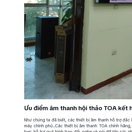
Ưu điểm âm thanh hội thảo TOA kết h
Như chúng ta đã biết, các thiết bị âm thanh hỗ trợ đắc
máy chính phủ....Các thiết bị âm thanh TOA chính hãn
họp, hỗ trợ quá trình trao đổi, nghe và nói đỡ tốn sức 