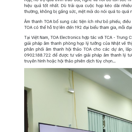
hiệu quả tốt nhất. Dù trải qua cuộc họp kéo dài nhiề
thường, không bị gắng sức, mệt mỏi do nói quá to quá n
Âm thanh TOA bổ sung các tiện ích như bỏ phiếu, điều 
TOA có thể hỗ trợ lên đến 192 đại biểu tham gia, mỗi đại
Tại Việt Nam, TOA Electronics hợp tác với TCA - Trung 
giải pháp âm thanh phòng họp lý tưởng của Nhật về thị
phân phối âm thanh hội thảo TOA cho các dự án, lắp
0902.188.722 để được tư vấn giải pháp âm thanh lý tư
truyền hình hoặc hội thảo phiên dịch tùy chọn.....