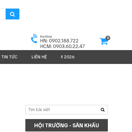
Hotline
0
HN: 0902.188.722
HCM: 0903.60.22.47
TIN TỨC
LIÊN HỆ
SẢN PHẨM 2026
HỘI TRƯỜNG - SÂN KHẤU