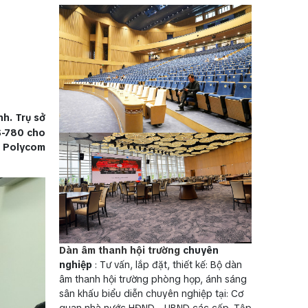
h. Trụ sở
-780 cho
ến Polycom
Dàn âm thanh hội trường
chuyên
nghiệp
: Tư vấn, lắp đặt, thiết kế: Bộ dàn
âm thanh hội trường phòng họp, ánh sáng
sân khấu biểu diễn chuyên nghiệp tại: Cơ
quan nhà nước HĐND - UBND các cấp, Tập