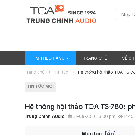
TÌM THEO HÃNG
TRANG CHỦ
VỀ CH
Trang chủ
Tin tức
Hệ thống hội thảo TOA TS-78
TIN TỨC MỚI
Hệ thống hội thảo TOA TS-780: p
Trung Chính Audio
31-08-2020, 3:00 pm
1440
Mục lục
[Ẩn]