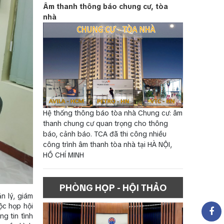
Âm thanh thông báo chung cư, tòa
nhà
Hệ thống thông báo tòa nhà Chung cư: âm
thanh chung cư quan trọng cho thông
báo, cảnh báo. TCA đã thi công nhiều
công trình âm thanh tòa nhà tại HÀ NỘI,
HỒ CHÍ MINH
PHÒNG HỌP - HỘI THẢO
n lý, giám
ộc họp hội
g tin tình