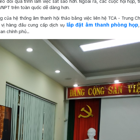
o dõi quá trình làm việc sát sao hơn. Ngoài ra, các cuộc hội họp, t
sở VNPT trên toàn quốc dễ dàng hơn.
ng của hệ thống âm thanh hội thảo bằng việc liên hệ TCA - Trung Ch
lắp đặt âm thanh phòng họp
n vị hàng đầu cung cấp dịch vụ
n chính phủ....