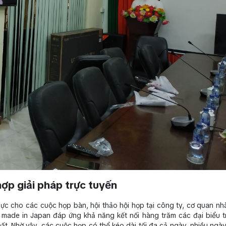
ợp giải pháp trực tuyến
 lực cho các cuộc họp bàn, hội thảo hội họp tại công ty, cơ quan nh
g, made in Japan đáp ứng khả năng kết nối hàng trăm các đại biểu 
nhất. Nhờ vậy, các cuộc họp có thể kéo dài tối đa cả ngày, nhiều ngà