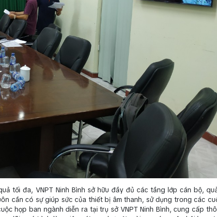
quả tối đa, VNPT Ninh Bình sở hữu đầy đủ các tầng lớp cán bộ, quả
 luôn cần có sự giúp sức của thiết bị âm thanh, sử dụng trong các cu
cuộc họp ban ngành diễn ra tại trụ sở VNPT Ninh Bình, cung cấp thôn