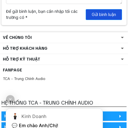
Để gửi bình luận, bạn cần nhập tối các
Gửi bình luận
trường có *
VỀ CHÚNG TÔI
HỖ TRỢ KHÁCH HÀNG
HỖ TRỢ KỸ THUẬT
FANPAGE
TCA - Trung Chính Audio
HỆ THỐNG TCA - TRUNG CHÍNH AUDIO
HỒ CHÍ MINH
Kinh Doanh
💬 
Em chào Anh/Chị!
HỒ CHÍ MINH