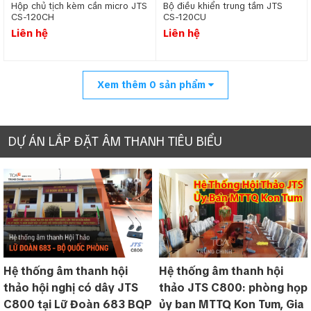
Hộp chủ tịch kèm cần micro JTS
Bộ điều khiển trung tầm JTS
CS-120CH
CS-120CU
Liên hệ
Liên hệ
Xem thêm
0
sản phẩm
DỰ ÁN LẮP ĐẶT ÂM THANH TIÊU BIỂU
Hệ thống âm thanh hội
Hệ thống âm thanh hội
thảo hội nghị có dây JTS
thảo JTS C800: phòng họp
C800 tại Lữ Đoàn 683 BQP
ủy ban MTTQ Kon Tum, Gia