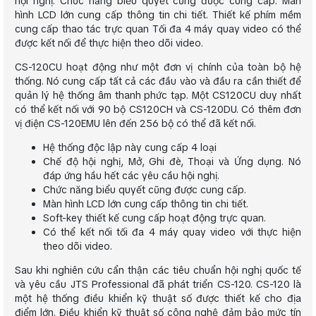
hội nghị. Chức năng biểu quyết cũng được cung cấp. Màn
hình LCD lớn cung cấp thông tin chi tiết. Thiết kế phím mềm
cung cấp thao tác trực quan Tối đa 4 máy quay video có thể
được kết nối để thực hiện theo dõi video.
CS-120CU hoạt động như một đơn vị chính của toàn bộ hệ
thống. Nó cung cấp tất cả các đầu vào và đầu ra cần thiết để
quản lý hệ thống âm thanh phức tạp. Một CS120CU duy nhất
có thể kết nối với 90 bộ CS120CH và CS-120DU. Có thêm đơn
vị điện CS-120EMU lên đến 256 bộ có thể đã kết nối.
Hệ thống độc lập này cung cấp 4 loại
Chế độ hội nghị, Mở, Ghi đè, Thoại và Ứng dụng. Nó
đáp ứng hầu hết các yêu cầu hội nghị.
Chức năng biểu quyết cũng được cung cấp.
Màn hình LCD lớn cung cấp thông tin chi tiết.
Soft-key thiết kế cung cấp hoạt động trực quan.
Có thể kết nối tối đa 4 máy quay video với thực hiện
theo dõi video.
Sau khi nghiên cứu cẩn thận các tiêu chuẩn hội nghị quốc tế
và yêu cầu JTS Professional đã phát triển CS-120. CS-120 là
một hệ thống điều khiển kỹ thuật số được thiết kế cho địa
điểm lớn. Điều khiển kỹ thuật số công nghệ đảm bảo mức tín