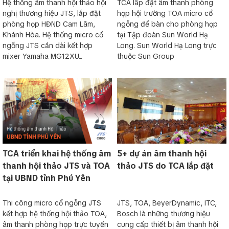
Hệ thống âm thanh hội thảo hội
TCA lắp đặt âm thanh phòng
nghị thương hiệu JTS, lắp đặt
họp hội trường TOA micro cổ
phòng họp HĐND Cam Lâm,
ngỗng để bàn cho phòng họp
Khánh Hòa. Hệ thống micro cổ
tại Tập đoàn Sun World Hạ
ngỗng JTS cần dài kết hợp
Long. Sun World Hạ Long trực
mixer Yamaha MG12XU...
thuộc Sun Group
TCA triển khai hệ thống âm
5+ dự án âm thanh hội
thanh hội thảo JTS và TOA
thảo JTS do TCA lắp đặt
tại UBND tỉnh Phú Yên
Thi công micro cổ ngỗng JTS
JTS, TOA, BeyerDynamic, ITC,
kết hợp hệ thống hội thảo TOA,
Bosch là những thương hiệu
âm thanh phòng họp trực tuyến
cung cấp thiết bị âm thanh hội