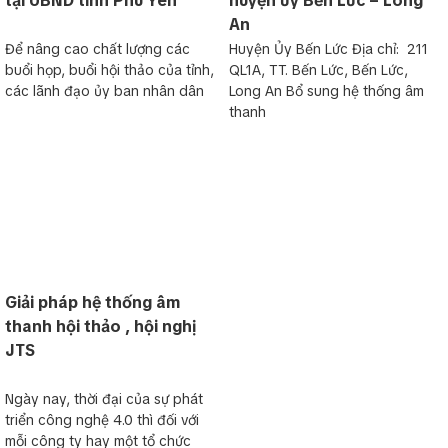
tại UBND tỉnh Phú Yên
huyện ủy Bến Lức – Long
An
Để nâng cao chất lượng các
Huyện Ủy Bến Lức Địa chỉ: 211
buổi họp, buổi hội thảo của tỉnh,
QL1A, TT. Bến Lức, Bến Lức,
các lãnh đạo ủy ban nhân dân
Long An Bổ sung hệ thống âm
thanh
Giải pháp hệ thống âm
thanh hội thảo , hội nghị
JTS
Ngày nay, thời đại của sự phát
triển công nghệ 4.0 thì đối với
mỗi công ty hay một tổ chức