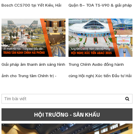
Bosch CCS700 tại Yết Kiêu, Hải
Quận 8– TOA TS-V90 & giải pháp
Phòng (Hải Dương cũ)
hội trường
Giải pháp âm thanh ánh sáng hình
Trung Chính Audio đồng hành
ảnh cho Trung tâm Chính trị -
cùng Hội nghị Xúc tiến Đầu tư Hải
Hành chính Hải Phòng
Phòng – ABAC 2025: Nâng tầm vị
thế thành phố Cảng
HỘI TRƯỜNG - SÂN KHẤU