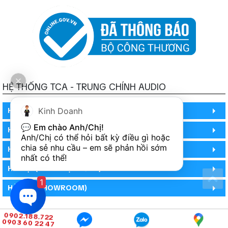
HỆ THỐNG TCA - TRUNG CHÍNH AUDIO
HỒ CHÍ MINH
Kinh Doanh
💬 
Em chào Anh/Chị!
HỒ CHÍ MINH
Anh/Chị có thể hỏi bất kỳ điều gì hoặc 
chia sẻ nhu cầu – em sẽ phản hồi sớm 
HỒ CHÍ MINH (PHÒNG BẢO HÀNH)
nhất có thể!
HÀ NỘI (DEMO HỆ THỐNG)
1
HÀ NỘI (SHOWROOM)
0902.188.722
0903 60 22 47