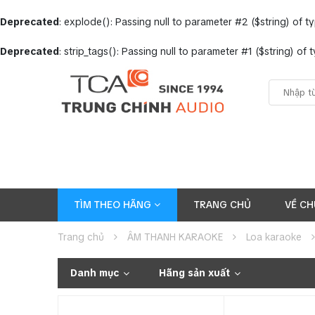
Deprecated
: explode(): Passing null to parameter #2 ($string) of t
Deprecated
: strip_tags(): Passing null to parameter #1 ($string) of
TÌM THEO HÃNG
TRANG CHỦ
VỀ CH
Trang chủ
ÂM THANH KARAOKE
Loa karaoke
Danh mục
Hãng sản xuất