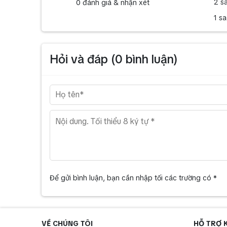
2 s
0
đánh giá & nhận xét
1 s
Hỏi và đáp (
0
bình luận)
Để gửi bình luận, bạn cần nhập tối các trường có *
VỀ CHÚNG TÔI
HỖ TRỢ 