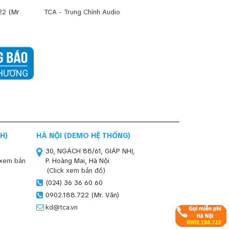
22
(Mr
TCA - Trung Chính Audio
H)
HÀ NỘI (DEMO HỆ THỐNG)
30, NGÁCH 88/61, GIÁP NHỊ,
 xem bản
P. Hoàng Mai, Hà Nội
(Click xem bản đồ)
(024) 36 36 60 60
0902.188.722 (Mr. Văn)
kd@tca.vn