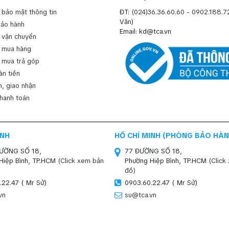
 bảo mật thông tin
ĐT:
(024)36.36.60.60
-
0902.188.7
Văn)
bảo hành
Email: kd@tca.vn
 vận chuyển
 mua hàng
 mua trả góp
àn tiền
, giao nhận
thanh toán
INH
HỒ CHÍ MINH (PHÒNG BẢO HÀN
ĐƯỜNG SỐ 18,
77 ĐƯỜNG SỐ 18,
Hiệp Bình, TP.HCM
(Click xem bản
Phường Hiệp Bình, TP.HCM
(Click
đồ)
.22.47 ( Mr Sử)
0903.60.22.47 ( Mr Sử)
vn
su@tca.vn