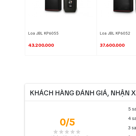
Loa JBL KP6055
Loa JBL KP6052
43.200.000
37.600.000
KHÁCH HÀNG ĐÁNH GIÁ, NHẬN X
5 s
4 s
0
/5
3 s