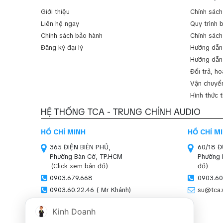
Giới thiệu
Chính sách
Liên hệ ngay
Quy trình 
Chính sách bảo hành
Chính sách
Đăng ký đại lý
Hướng dẫn
Hướng dẫn
Đổi trả, ho
Vận chuyển
Hình thức 
HỆ THỐNG TCA - TRUNG CHÍNH AUDIO
HỒ CHÍ MINH
HỒ CHÍ M
365 ĐIỆN BIÊN PHỦ,
60/18 
Phường Bàn Cờ, TP.HCM
Phường 
(Click xem bản đồ)
đồ)
0903.679.668
0903.60
0903.60.22.46 ( Mr Khánh)
su@tca.
sales01@tca.vn
Kinh Doanh
HÀ NỘI (SHOWROOM)