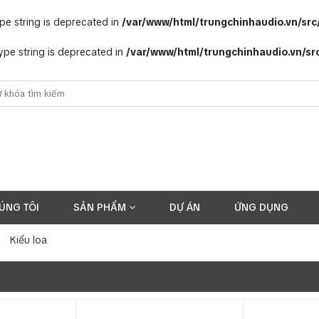
ype string is deprecated in
/var/www/html/trungchinhaudio.vn/sr
 type string is deprecated in
/var/www/html/trungchinhaudio.vn/s
ÚNG TÔI
SẢN PHẨM
DỰ ÁN
ỨNG DỤNG
Kiểu loa