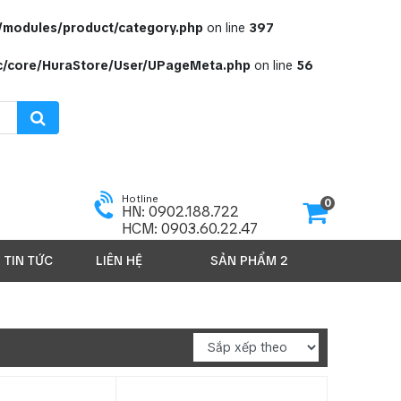
c/modules/product/category.php
on line
397
rc/core/HuraStore/User/UPageMeta.php
on line
56
Hotline
0
HN: 0902.188.722
HCM: 0903.60.22.47
TIN TỨC
LIÊN HỆ
SẢN PHẨM 2026