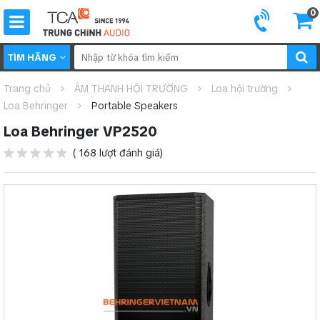
0
TÌM HÃNG
Trang chủ
ÂM THANH HỘI TRƯỜNG
Loa hội trường
Loa Behringer
Portable Speakers
Loa Behringer VP2520
( 168 lượt đánh giá)