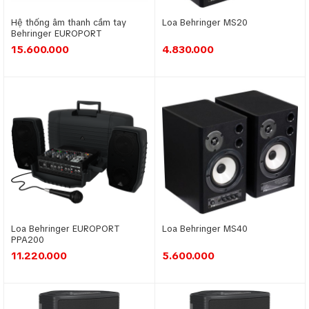
Hệ thống âm thanh cầm tay
Loa Behringer MS20
Behringer EUROPORT
PPA500BT
15.600.000
4.830.000
Loa Behringer EUROPORT
Loa Behringer MS40
PPA200
11.220.000
5.600.000