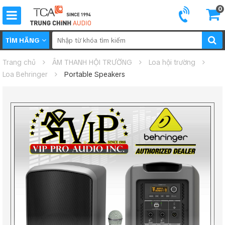
0
TÌM HÃNG
Trang chủ
ÂM THANH HỘI TRƯỜNG
Loa hội trường
Loa Behringer
Portable Speakers