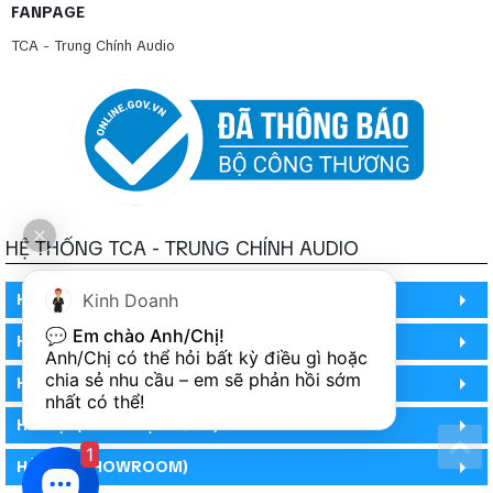
FANPAGE
TCA - Trung Chính Audio
HỆ THỐNG TCA - TRUNG CHÍNH AUDIO
Kinh Doanh
HỒ CHÍ MINH
💬 
Em chào Anh/Chị!
HỒ CHÍ MINH
Anh/Chị có thể hỏi bất kỳ điều gì hoặc 
chia sẻ nhu cầu – em sẽ phản hồi sớm 
HỒ CHÍ MINH (PHÒNG BẢO HÀNH)
nhất có thể!
HÀ NỘI (DEMO HỆ THỐNG)
1
HÀ NỘI (SHOWROOM)