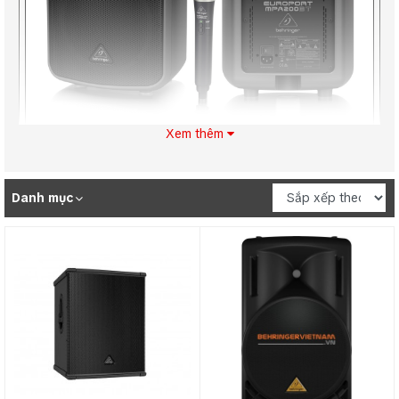
Xem thêm
Loa sân khấu Loa Behringer Portable
Speakers chính hãng
Danh mục
Loa Behringer Portable Speakers là sản phẩm loa đang được
giới âm thanh ưu chuộng khi thiết kế hệ thống âm thanh sân
khấu lớn, được nhập khẩu và phân phối chính hãng bởi Trung
Chính Audio tại Việt Nam.
Loa Behringer Portable Speakers mang đến cho bạn hiệu suất
hoạt động cao, chất lượng âm thanh tuyệt đỉnh. Tất cả các
sản phẩm Behringer cung cấp cho bạn một độ bền chắc
chắn nhờ vào vật liệu gỗ bạch dương cao cấp, chuyên sử
dụng cho sân khấu biểu diễn hoặc âm thanh sân khấu chuyên
nghiệp.