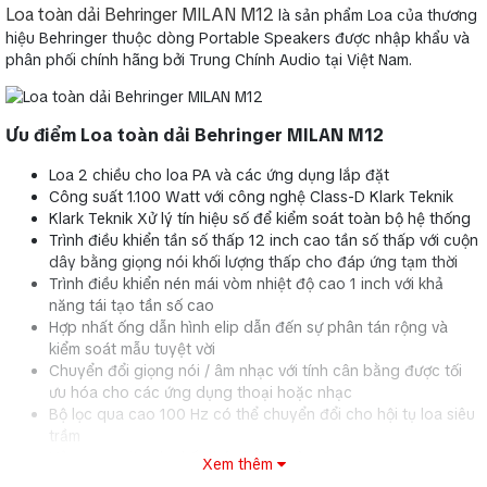
Loa toàn dải Behringer MILAN M12
là sản phẩm Loa của thương
hiệu Behringer thuộc dòng Portable Speakers được nhập khẩu và
phân phối chính hãng bởi Trung Chính Audio tại Việt Nam.
Ưu điểm Loa toàn dải Behringer MILAN M12
Loa 2 chiều cho loa PA và các ứng dụng lắp đặt
Công suất 1.100 Watt với công nghệ Class-D Klark Teknik
Klark Teknik Xử lý tín hiệu số để kiểm soát toàn bộ hệ thống
Trình điều khiển tần số thấp 12 inch cao tần số thấp với cuộn
dây bằng giọng nói khối lượng thấp cho đáp ứng tạm thời
Trình điều khiển nén mái vòm nhiệt độ cao 1 inch với khả
năng tái tạo tần số cao
Hợp nhất ống dẫn hình elip dẫn đến sự phân tán rộng và
kiểm soát mẫu tuyệt vời
Chuyển đổi giọng nói / âm nhạc với tính cân bằng được tối
ưu hóa cho các ứng dụng thoại hoặc nhạc
Bộ lọc qua cao 100 Hz có thể chuyển đổi cho hội tụ loa siêu
trầm
Vỏ composite nhẹ kết thúc bằng màu đen
Xem thêm
Bề mặt lưới lưới thép đục lỗ được phủ kín