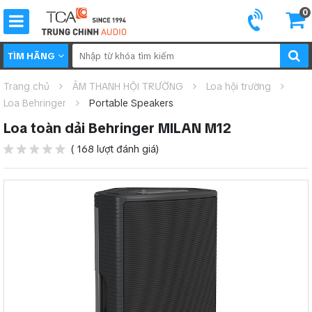
0
TÌM HÃNG
Trang chủ
ÂM THANH HỘI TRƯỜNG
Loa hội trường
Loa Behringer
Portable Speakers
Loa toàn dải Behringer MILAN M12
( 168 lượt đánh giá)