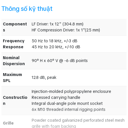
Cổng góc kép cho độ che phủ chính xác
Thông số kỹ thuật
cài đặt Nhiều điểm nội bộ cho các ứng dụng
Component
LF Driver: 1x 12" (304.8 mm)
Mua loa Behringer tại Hà Nội là sự lựa chọn vô cùng thông minh từ
s
HF Compression Driver: 1x 1"(25 mm)
âm thanh sân khấu. Chúng tôi tự hào là nhà phân phối thiết bị âm
thanh nhập khẩu chất lượng nhất tại Hà Nội.
Frequency
50 Hz to 18 kHz, +/-3 dB
Response
45 Hz to 20 kHz, +/-10 dB
Thông số kỹ thuật Loa toàn dải Behringer
MILAN M12
Nominal
90° H x 60° V @ -6 dB points
Dispersion
Component
LF Driver: 1x 12" (304.8 mm)
Maximum
128 dB, peak
s
HF Compression Driver: 1x 1"(25 mm)
SPL
Frequency
50 Hz to 18 kHz, +/-3 dB
Injection-molded polypropylene enclosure
Response
45 Hz to 20 kHz, +/-10 dB
Constructio
Recessed carrying handle
Nominal
n
Integral dual-angle pole mount socket
90° H x 60° V @ -6 dB points
Dispersion
6x M10 threaded internal rigging points
Maximum
128 dB, peak
Powder coated galvanized perforated steel mesh
SPL
Grille
grille with foam backing