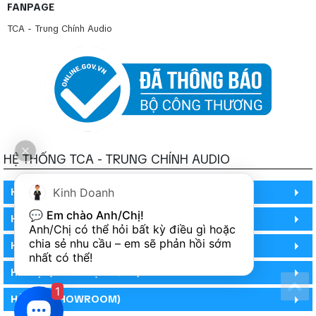
FANPAGE
TCA - Trung Chính Audio
HỆ THỐNG TCA - TRUNG CHÍNH AUDIO
HỒ CHÍ MINH
Kinh Doanh
💬 
Em chào Anh/Chị!
HỒ CHÍ MINH
Anh/Chị có thể hỏi bất kỳ điều gì hoặc 
chia sẻ nhu cầu – em sẽ phản hồi sớm 
HỒ CHÍ MINH (PHÒNG BẢO HÀNH)
nhất có thể!
HÀ NỘI (DEMO HỆ THỐNG)
1
HÀ NỘI (SHOWROOM)