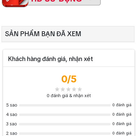
màu xám
Kích thước
160 (R) × 256 (C) × 260 (S) mm
Khối lượng
650 g (không bao gồm PIN)
SẢN PHẨM BẠN ĐÃ XEM
Loa cầm tay đeo vai TOA ER-
>>> Các sản phầm cùng loại khác:
604W
Khách hàng đánh giá, nhận xét
>>> Các bạn có thể tham khảo thêm thông qua bài viết này của
Lắp đặt hệ thống âm thanh văn phòng tại công ty
chúng tôi:
bảo hiểm AIA Hà Nội
0
/5
0
đánh giá & nhận xét
5 sao
0 đánh giá
4 sao
0 đánh giá
3 sao
0 đánh giá
2 sao
0 đánh giá