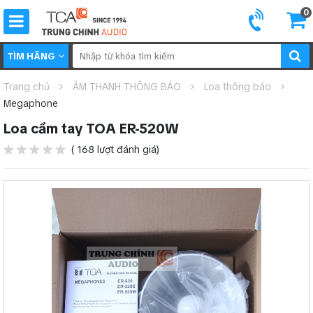
0
TÌM HÃNG
Trang chủ
ÂM THANH THÔNG BÁO
Loa thông báo
Megaphone
Loa cầm tay TOA ER-520W
( 168 lượt đánh giá)