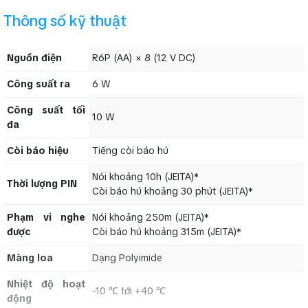
Thông số kỹ thuật
Nguồn điện
R6P (AA) × 8 (12 V DC)
Công suất ra
6 W
Công suất tối
10 W
đa
Còi báo hiệu
Tiếng còi báo hú
Nói khoảng 10h (JEITA)*
Thời lượng PIN
Còi báo hú khoảng 30 phút (JEITA)*
Phạm vi nghe
Nói khoảng 250m (JEITA)*
được
Còi báo hú khoảng 315m (JEITA)*
Loa cầm tay TOA ER-520W chính hãng, chất lượng tốt nhất
Màng loa
Dạng Polyimide
Nhiệt độ hoạt
-10 ℃ tới +40 ℃
động
II. Thông số kỹ thuật của loa cầm tay TOA ER-520W: