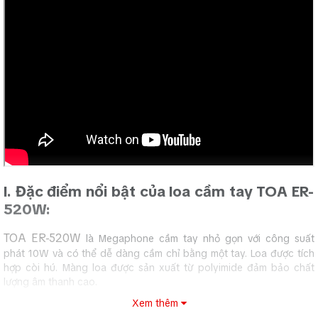
I. Đặc điểm nổi bật của loa cầm tay TOA ER-
520W:
TOA ER-520W
là Megaphone cầm tay nhỏ gọn với công suất
phát 10W và có thể dễ dàng cầm chỉ bằng một tay. Loa được tích
hợp còi hú. Màng loa được sản xuất từ polyimide đảm bảo chất
lượng âm thanh cao.
Xem thêm