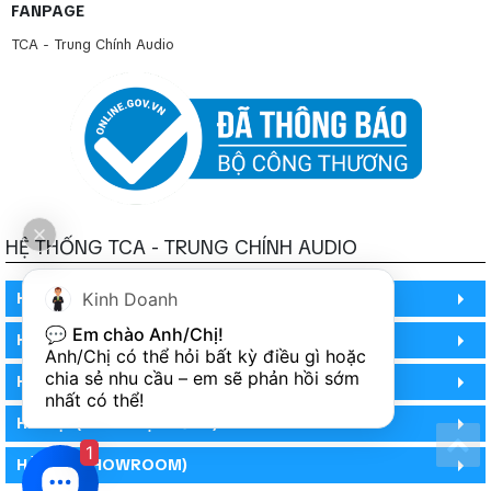
FANPAGE
TCA - Trung Chính Audio
HỆ THỐNG TCA - TRUNG CHÍNH AUDIO
HỒ CHÍ MINH
Kinh Doanh
💬 
Em chào Anh/Chị!
HỒ CHÍ MINH
Anh/Chị có thể hỏi bất kỳ điều gì hoặc 
chia sẻ nhu cầu – em sẽ phản hồi sớm 
HỒ CHÍ MINH (PHÒNG BẢO HÀNH)
nhất có thể!
HÀ NỘI (DEMO HỆ THỐNG)
1
HÀ NỘI (SHOWROOM)