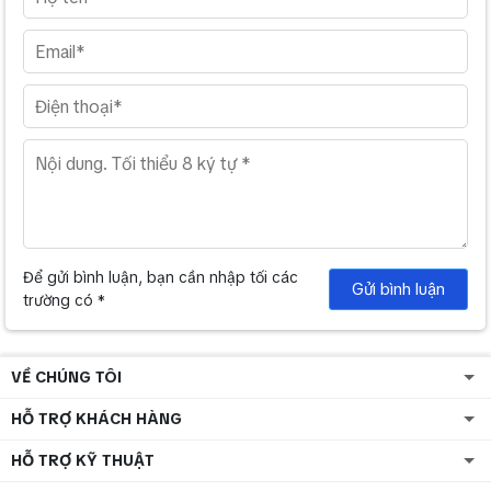
với loakaraoke.com.vn sẽ luôn nhận được mức giá tốt nhất cho sản
phẩm, bởi nhiều năm kinh doanh trong lĩnh vực thiết bị âm thanh,
chúng tôi đã tạo dựng được uy tín và thương hiệu với những nhà
sản xuất, nhà nhập khẩu để có được giá tốt nhất.
loa karaoke AAD
>> Bạn có thể tham khảo thêm sản phẩm
K-410
giá tốt nhất hiện nay tại Trung Chính Audio
Để gửi bình luận, bạn cần nhập tối các
Gửi bình luận
trường có *
VỀ CHÚNG TÔI
HỖ TRỢ KHÁCH HÀNG
HỖ TRỢ KỸ THUẬT