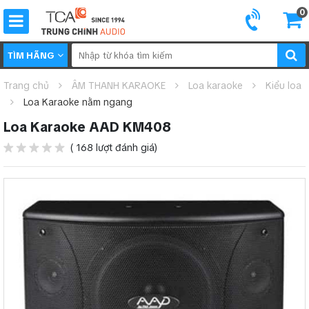
0
TÌM HÃNG
Trang chủ
ÂM THANH KARAOKE
Loa karaoke
Kiểu loa
Loa Karaoke nằm ngang
Loa Karaoke AAD KM408
( 168 lượt đánh giá)