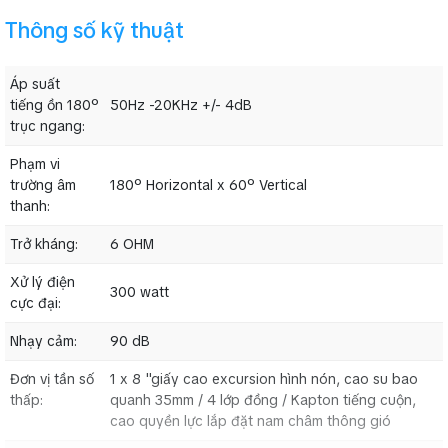
Thông số kỹ thuật
Áp suất
tiếng ồn 180º
50Hz -20KHz +/- 4dB
Vỏ
loa karaoke AAD KM-408
sử dụng công nghệ phun sơn, ép
trục ngang:
nhiệt , chống trầy sước, chịu được khí hậu khắc nghiệt nóng ẩm
Phạm vi
Củ loa và phân tần loa được chế tạo đặc biệt chuyên dùng Bar,
trường âm
180º Horizontal x 60º Vertical
Karaoke, dùng được ngoài trời ...
thanh:
Lỗ thoát hơi nằm ở hai bên cho phép treo loa sát tường, không
cần treo cách tường như nhưng loại loa có lỗ thông hơi phía sau
Trở kháng:
6 OHM
2 vị trí treo
loa karaoke giá rẻ
này (trên lóc, và phía sau) rất
Xử lý điện
300 watt
thuận tiên cho việc lắp đặt, ngoài ra còn có lỗ cắm loa dưới đáy
cực đại:
rất tiện lợi khi dùng liu động kết hợp với chân loa sân khấu
Nhạy cảm:
90 dB
Đơn vị tần số
1 x 8 "giấy cao excursion hình nón, cao su bao
thấp:
quanh 35mm / 4 lớp đồng / Kapton tiếng cuộn,
cao quyền lực lắp đặt nam châm thông gió