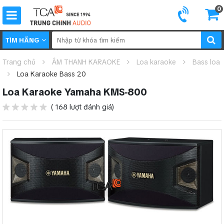
0
TÌM HÃNG
Trang chủ
ÂM THANH KARAOKE
Loa karaoke
Bass loa
Loa Karaoke Bass 20
Loa Karaoke Yamaha KMS-800
( 168 lượt đánh giá)