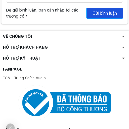
bạn sẽ có cơ hội nhận được những chế độ hậu mãi và bảo hành dài
lâu.
Để gửi bình luận, bạn cần nhập tối các
Gửi bình luận
trường có *
Nếu bạn đang muốn tìm hiểu dòng LOA KARAOKE hãy tìm hiểu về
loa karaoke và tầm quan trọng trong hệ thống âm thanh
VỀ CHÚNG TÔI
HỖ TRỢ KHÁCH HÀNG
HỖ TRỢ KỸ THUẬT
FANPAGE
TCA - Trung Chính Audio