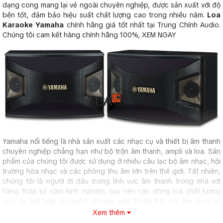
dạng cong mang lại vẻ ngoài chuyên nghiệp, được sản xuất với độ
bền tốt, đảm bảo hiệu suất chất lượng cao trong nhiều năm.
Loa
Karaoke Yamaha
chính hãng giá tốt nhất tại Trung Chính Audio.
Chúng tôi cam kết hàng chính hãng 100%, XEM NGAY
Yamaha nổi tiếng là nhà sản xuất các nhạc cụ và thiết bị âm thanh
chuyên nghiệp chẳng hạn như bộ trộn âm thanh, ampli và loa. Sản
phẩm của chúng tôi được sử dụng ở nhiều câu lạc bộ âm nhạc, hội
trường hòa nhạc và các phòng thu âm lớn trên thế giới. Tất nhiên,
chúng tôi là người đi đầu trong lĩnh vực âm thanh trong nhà với
hàng thập kỷ năm kinh nghiệm, tạo nên các dòng loa chất lượng
cao. Sự kết hợp tay nghề chuyên môn trong lĩnh vực âm nhạc và
công nghệ âm thanh chính là cốt lõi mang lại dòng loa karaoke
Xem thêm
hiệu suất cao của chúng tôi.