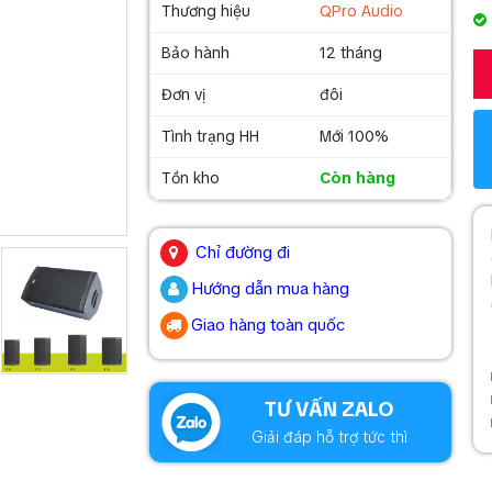
Thương hiệu
QPro Audio
Bảo hành
12 tháng
Đơn vị
đôi
Tình trạng HH
Mới 100%
Tồn kho
Còn hàng
.
Chỉ đường đi
Hướng dẫn mua hàng
Giao hàng toàn quốc
.
TƯ VẤN ZALO
Giải đáp hỗ trợ tức thì
.