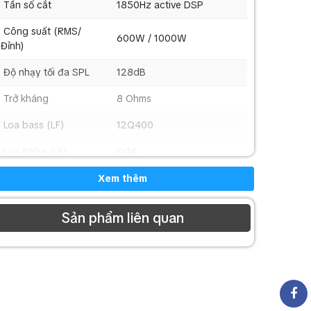
Tần số cắt
1850Hz active DSP
Công suất (RMS/
600W / 1000W
Đỉnh)
Độ nhạy tối đa SPL
128dB
Trở kháng
8 Ohms
Loa bass (LF)
12Q400
Loa trebe (LF)
Q44
Chất liệu thùng loa
Gỗ ép (birch plywood)
Xem thêm
Màu sắc
Đen (Black)
Sản phẩm liên quan
Đầu vào:
2 x XLR combo female
Cổng kết nối
1 x Mic / Line
Đầu ra:
1 x XLR mix output