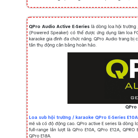
QPro Audio Active E-Series
là dòng loa hội trường /
(Powered Speaker) có thể được ứng dụng làm loa FOH,
karaoke gia đình đa chức năng. QPro Audio trang bị 
tần thụ động cân bằng hoàn hảo.
QPro
Loa sub hội trường / karaoke QPro E-Series E10
mẽ và có độ động cao. QPro active E series là dòng lo
full-range lần lượt là QPro E10A, QPro E12A, QPRO 
QPro E18A.