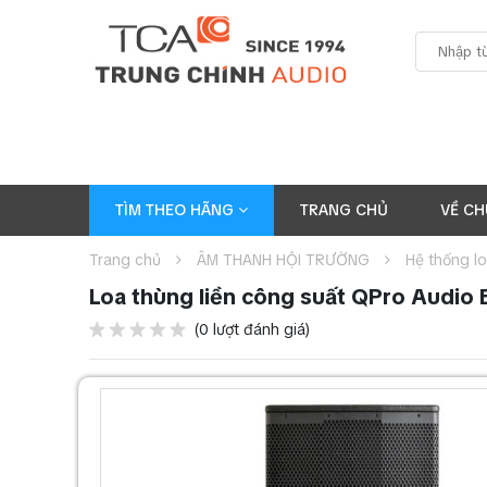
TÌM THEO HÃNG
TRANG CHỦ
VỀ CH
Trang chủ
ÂM THANH HỘI TRƯỜNG
Hệ thống l
Loa thùng liền công suất QPro Audio
(0 lượt đánh giá)