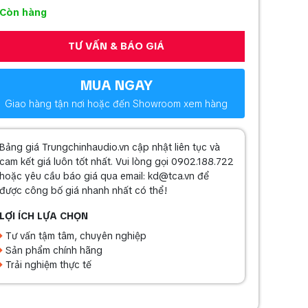
Còn hàng
TƯ VẤN & BÁO GIÁ
MUA NGAY
Giao hàng tận nơi hoặc đến Showroom xem hàng
Bảng giá Trungchinhaudio.vn cập nhật liên tục và
cam kết giá luôn tốt nhất. Vui lòng gọi 0902.188.722
hoặc yêu cầu báo giá qua email: kd@tca.vn để
được công bố giá nhanh nhất có thể!
LỢI ÍCH LỰA CHỌN
Tư vấn tậm tâm, chuyên nghiệp
Sản phẩm chính hãng
Trải nghiệm thực tế