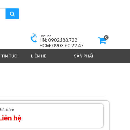
Hotline
0
HN: 0902.188.722
HCM: 0903.60.22.47
TIN TỨC
LIÊN HỆ
SẢN PHẨM 2026
Giá bán:
Liên hệ