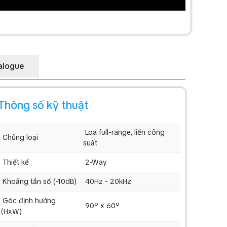
alogue
Thông số kỹ thuật
Loa full-range, liền công
Chủng loại
suất
Thiết kế
2-Way
Khoảng tần số (-10dB)
40Hz - 20kHz
Góc định hướng
90º x 60º
(HxW)