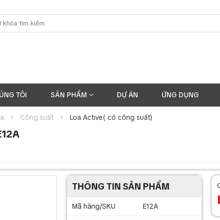
ÚNG TÔI
SẢN PHẨM
DỰ ÁN
ỨNG DỤNG
oa
Công suất
Loa Active( có công suất)
 E12A
THÔNG TIN SẢN PHẨM
Mã hàng/SKU
E12A