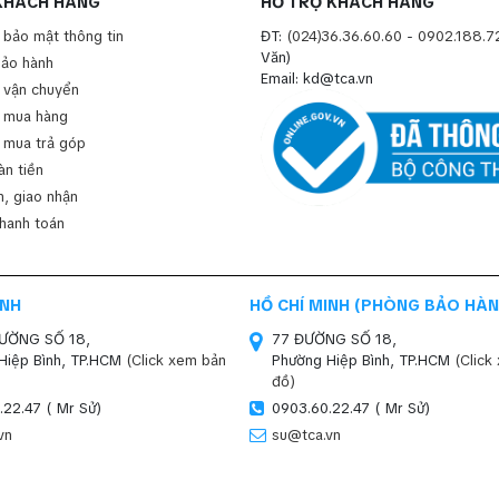
KHÁCH HÀNG
HỖ TRỢ KHÁCH HÀNG
 bảo mật thông tin
ĐT:
(024)36.36.60.60
-
0902.188.7
Văn)
bảo hành
Email: kd@tca.vn
 vận chuyển
 mua hàng
 mua trả góp
àn tiền
, giao nhận
thanh toán
INH
HỒ CHÍ MINH (PHÒNG BẢO HÀN
ĐƯỜNG SỐ 18,
77 ĐƯỜNG SỐ 18,
Hiệp Bình, TP.HCM
(Click xem bản
Phường Hiệp Bình, TP.HCM
(Click
đồ)
.22.47 ( Mr Sử)
0903.60.22.47 ( Mr Sử)
vn
su@tca.vn