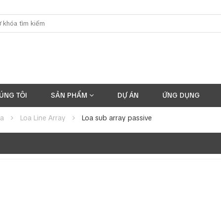
ÚNG TÔI
SẢN PHẨM
DỰ ÁN
ỨNG DỤNG
oa
Loa Line Array
Loa sub array passive