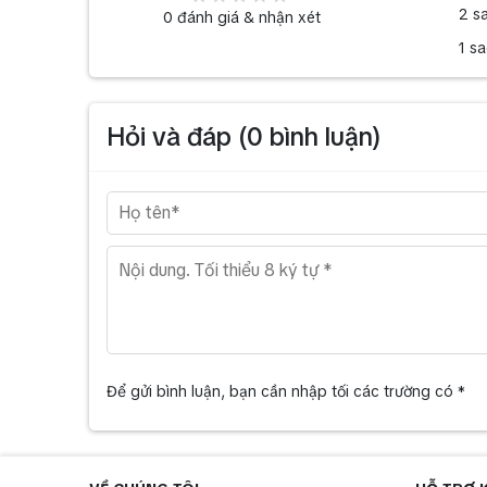
2 s
0
đánh giá & nhận xét
1 s
Hỏi và đáp (
0
bình luận)
Để gửi bình luận, bạn cần nhập tối các trường có *