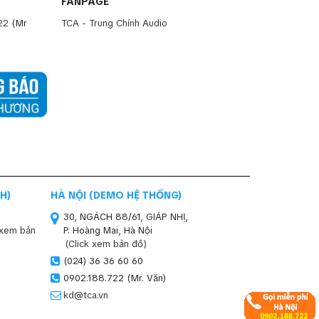
FANPAGE
22
(Mr
TCA - Trung Chính Audio
H)
HÀ NỘI (DEMO HỆ THỐNG)
30, NGÁCH 88/61, GIÁP NHỊ,
 xem bản
P. Hoàng Mai, Hà Nội
(Click xem bản đồ)
(024) 36 36 60 60
0902.188.722 (Mr. Văn)
kd@tca.vn