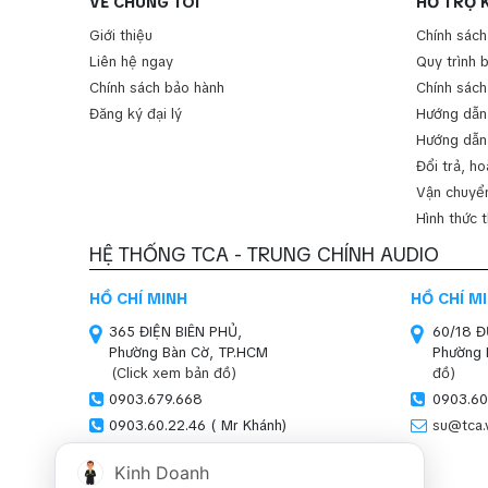
VỀ CHÚNG TÔI
HỖ TRỢ 
Giới thiệu
Chính sách
Liên hệ ngay
Quy trình 
Chính sách bảo hành
Chính sách
Đăng ký đại lý
Hướng dẫn
Hướng dẫn
Đổi trả, ho
Vận chuyển
Hình thức 
HỆ THỐNG TCA - TRUNG CHÍNH AUDIO
HỒ CHÍ MINH
HỒ CHÍ M
365 ĐIỆN BIÊN PHỦ,
60/18 
Phường Bàn Cờ, TP.HCM
Phường 
(Click xem bản đồ)
đồ)
0903.679.668
0903.60
0903.60.22.46 ( Mr Khánh)
su@tca.
sales01@tca.vn
Kinh Doanh
HÀ NỘI (SHOWROOM)