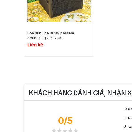
Loa sub line array passive
Soundking AR-310S
Liên hệ
KHÁCH HÀNG ĐÁNH GIÁ, NHẬN X
5 s
0
/5
4 s
3 s