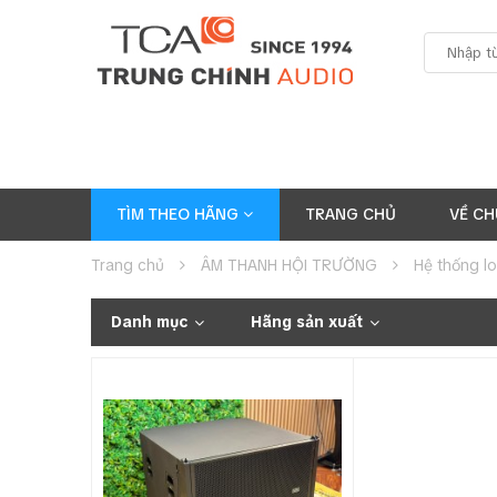
TÌM THEO HÃNG
TRANG CHỦ
VỀ CH
Trang chủ
ÂM THANH HỘI TRƯỜNG
Hệ thống l
Danh mục
Hãng sản xuất