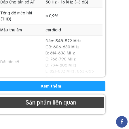
Đáp ứng tần số AF
50 Hz - 16 kHz (–3 dB)
Tổng độ méo hài
≤ 0,9%
(THD)
Mẫu thu âm
cardioid
Đáp: 548-572 MHz
GB: 606-630 MHz
B: 614-638 MHz
C: 766-790 MHz
Dải tần số
D: 794-806 MHz
E: 821-832 MHz, 863-865
MHz
K: 925-937,5 MHz
Xem thêm
Sản phẩm liên quan