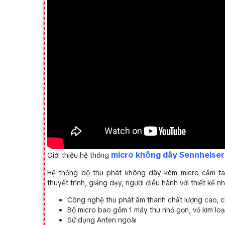
micro không dây Sennheise
Giới thiệu hệ thống
Hệ thống bộ thu phát không dây kèm micro cầm t
thuyết trình, giảng dạy, người điều hành với thiết kế nh
Công nghệ thu phát âm thanh chất lượng cao, c
Bộ micro bao gồm 1 máy thu nhỏ gọn, vỏ kim loạ
Sử dụng Anten ngoài