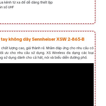
a kênh từ xa để dễ dàng thiết lập
ần số UHF
m tay không dây Sennheiser XSW 2-865-B
chất lượng cao, giá thành rẻ. Nhằm đáp ứng cho nhu cầu có
tối ưu cho nhu cầu sử dụng. XS Wireless đa dạng các loại
àng sử dụng dành cho cả hát, nói và biểu diễn đường phố.