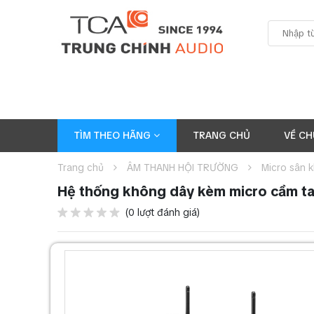
TÌM THEO HÃNG
TRANG CHỦ
VỀ CH
Trang chủ
ÂM THANH HỘI TRƯỜNG
Micro sân 
Hệ thống không dây kèm micro cầm t
(0 lượt đánh giá)