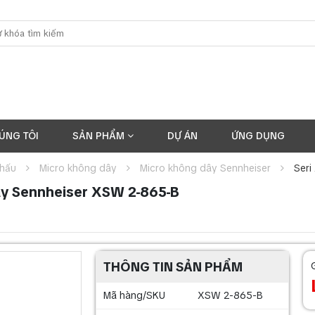
ÚNG TÔI
SẢN PHẨM
DỰ ÁN
ỨNG DỤNG
khấu
Micro không dây
Micro không dây Sennheiser
Ser
ay Sennheiser XSW 2-865-B
THÔNG TIN SẢN PHẨM
Mã hàng/SKU
XSW 2-865-B