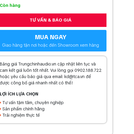
Còn hàng
TƯ VẤN & BÁO GIÁ
MUA NGAY
Giao hàng tận nơi hoặc đến Showroom xem hàng
Bảng giá Trungchinhaudio.vn cập nhật liên tục và
cam kết giá luôn tốt nhất. Vui lòng gọi 0902.188.722
hoặc yêu cầu báo giá qua email: kd@tca.vn để
được công bố giá nhanh nhất có thể!
LỢI ÍCH LỰA CHỌN
Tư vấn tậm tâm, chuyên nghiệp
Sản phẩm chính hãng
Trải nghiệm thực tế