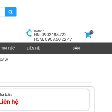
Hotline
0
HN: 0902.188.722
HCM: 0903.60.22.47
TIN TỨC
LIÊN HỆ
SẢN PHẨM 2026
i XSW
Giá bán:
Liên hệ