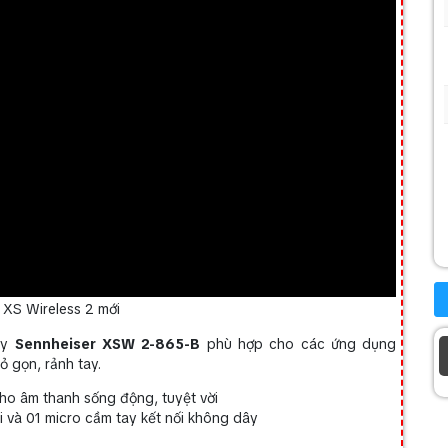
r
XS Wireless 2 mới
ay
Sennheiser XSW 2-865-B
phù hợp cho các ứng dụng
ỏ gọn, rảnh tay.
ho âm thanh sống động, tuyệt vời
i và 01 micro cầm tay kết nối không dây