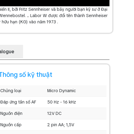
ến II, bởi Fritz Sennheiser và bảy người bạn kỹ sư ở Đại
Wennebostel. ... Labor W được đổi tên thành Sennheiser
y hữu hạn (KG) vào năm 1973 .
alogue
Thông số kỹ thuật
Chủng loại
Micro Dynamic
Đáp ứng tần số AF
50 Hz - 16 kHz
Nguồn điện
12V DC
Nguồn cấp
2 pin AA; 1,5V