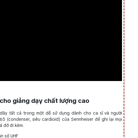
cho giảng dạy chất lượng cao
ây tất cả trong một dễ sử dụng dành cho ca sĩ và người
865 (condenser, siêu cardioid) của Sennheiser để ghi lại mọi
iá đỡ đi kèm.
ần số UHF