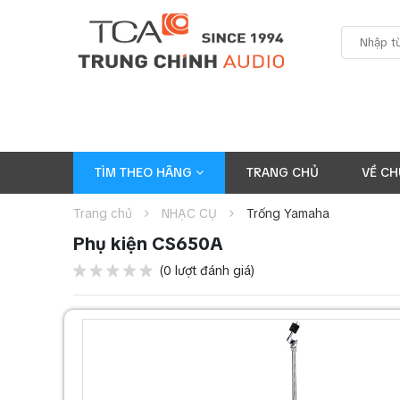
TÌM THEO HÃNG
TRANG CHỦ
VỀ CH
Trang chủ
NHẠC CỤ
Trống Yamaha
Phụ kiện CS650A
(0 lượt đánh giá)