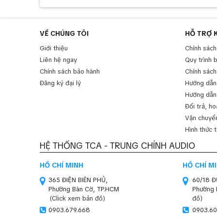
VỀ CHÚNG TÔI
HỖ TRỢ 
Giới thiệu
Chính sách
Liên hệ ngay
Quy trình 
Chính sách bảo hành
Chính sách
Đăng ký đại lý
Hướng dẫn
Hướng dẫn
Đổi trả, ho
Vận chuyển
Hình thức 
HỆ THỐNG TCA - TRUNG CHÍNH AUDIO
HỒ CHÍ MINH
HỒ CHÍ M
365 ĐIỆN BIÊN PHỦ,
60/18 
Phường Bàn Cờ, TP.HCM
Phường 
(Click xem bản đồ)
đồ)
0903.679.668
0903.60