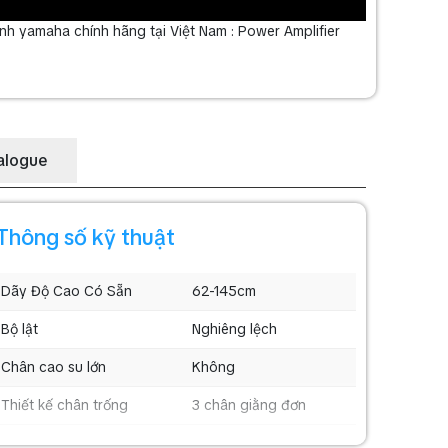
h yamaha chính hãng tại Việt Nam : Power Amplifier
alogue
Thông số kỹ thuật
Dãy Độ Cao Có Sẵn
62-145cm
Bộ lật
Nghiêng lệch
Chân cao su lớn
Không
Thiết kế chân trống
3 chân giằng đơn