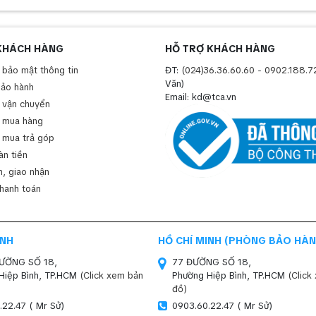
KHÁCH HÀNG
HỖ TRỢ KHÁCH HÀNG
 bảo mật thông tin
ĐT:
(024)36.36.60.60
-
0902.188.7
Văn)
bảo hành
Email: kd@tca.vn
 vận chuyển
 mua hàng
 mua trả góp
àn tiền
, giao nhận
thanh toán
INH
HỒ CHÍ MINH (PHÒNG BẢO HÀN
ĐƯỜNG SỐ 18,
77 ĐƯỜNG SỐ 18,
Hiệp Bình, TP.HCM
(Click xem bản
Phường Hiệp Bình, TP.HCM
(Click
đồ)
.22.47 ( Mr Sử)
0903.60.22.47 ( Mr Sử)