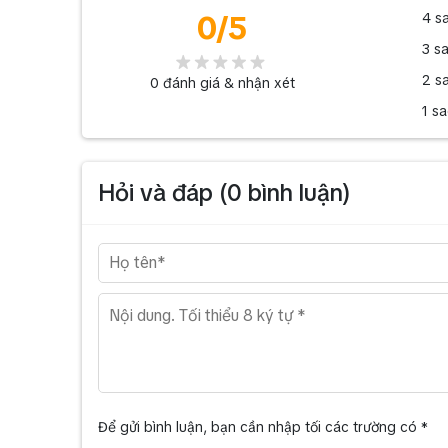
0
/5
4 s
3 s
2 s
0
đánh giá & nhận xét
1 s
Hỏi và đáp (
0
bình luận)
Để gửi bình luận, bạn cần nhập tối các trường có *