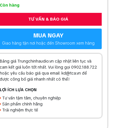
Còn hàng
TƯ VẤN & BÁO GIÁ
MUA NGAY
Giao hàng tận nơi hoặc đến Showroom xem hàng
Bảng giá Trungchinhaudio.vn cập nhật liên tục và
cam kết giá luôn tốt nhất. Vui lòng gọi 0902.188.722
hoặc yêu cầu báo giá qua email: kd@tca.vn để
được công bố giá nhanh nhất có thể!
LỢI ÍCH LỰA CHỌN
Tư vấn tậm tâm, chuyên nghiệp
Sản phẩm chính hãng
Trải nghiệm thực tế