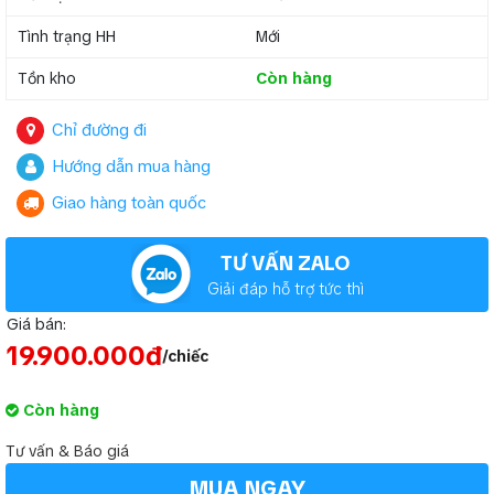
Tình trạng HH
Mới
Tồn kho
Còn hàng
Chỉ đường đi
Hướng dẫn mua hàng
Giao hàng toàn quốc
TƯ VẤN ZALO
Giải đáp hỗ trợ tức thì
Giá bán:
19.900.000đ
/chiếc
Còn hàng
Tư vấn & Báo giá
MUA NGAY