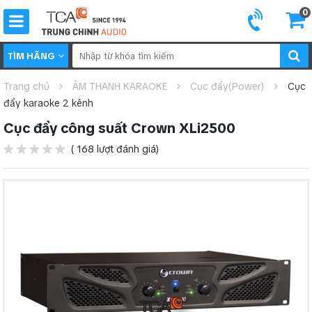
0
TÌM HÃNG
Trang chủ
ÂM THANH KARAOKE
Cục đẩy(Power)
Cục
đẩy karaoke 2 kênh
Cục đẩy công suất Crown XLi2500
( 168 lượt đánh giá)