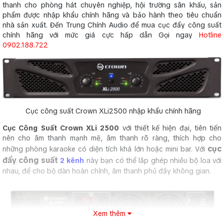
thanh cho phòng hát chuyên nghiệp, hội trường sân khấu, sản
phẩm được nhập khẩu chính hãng và bảo hành theo tiêu chuẩn
nhà sản xuất. Đến Trung Chính Audio để mua cục đẩy công suất
chính hãng với mức giá cực hấp dẫn Gọi ngay
Hotline
0902.188.722
Cục công suất Crown XLi2500 nhập khẩu chính hãng
Cục Công Suất Crown XLi 2500
với thiết kế hiện đại, tiên tiến
nên cho âm thanh mạnh mẽ, âm thanh rõ ràng, thích hợp cho
cục
những phòng karaoke có diện tích khá lớn hoặc mini bar. Với
đẩy công suất
2 kênh
này bạn có thể lắp ghép nhiều bộ loa với
nhau, để cho bộ dàn hoàn chỉnh, âm thanh phủ đầy không gian.
Xem thêm