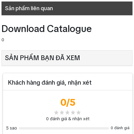
4 Ω Stereo: 750W x 2|8 Ω Stereo: 500W x 2|8 Ω
Công suất
Sản phẩm liên quan
Bridge-Mono: 1500W.
Dải tần
Download Catalogue
20Hz – 200Hz
(-10 dB)
0
Điện áp
220V/50Hz
SẢN PHẨM BẠN ĐÃ XEM
Bảo hành
12 tháng
Cục đẩy Crown XLi 3500
>> Tham khảo thêm
hiện có giá
Khách hàng đánh giá, nhận xét
tốt nhất tại TCA - Trung Chính Audio
0
/5
0
đánh giá & nhận xét
5 sao
0 đánh giá