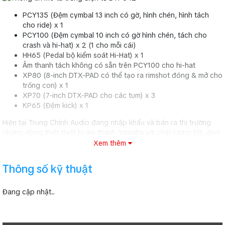
PCY135 (Đệm cymbal 13 inch có gờ, hình chén, hình tách
cho ride) x 1
PCY100 (Đệm cymbal 10 inch có gờ hình chén, tách cho
crash và hi-hat) x 2 (1 cho mỗi cái)
HH65 (Pedal bộ kiểm soát Hi-Hat) x 1
Âm thanh tách không có sẵn trên PCY100 cho hi-hat
XP80 (8-inch DTX-PAD có thể tạo ra rimshot đóng & mở cho
trống con) x 1
XP70 (7-inch DTX-PAD cho các tum) x 3
KP65 (Đệm kick) x 1
Hiện tại Trung Chính Audio đang nhập khẩu và bán ra thị trường
những dòng thiết thiết bị âm thanh Yamaha với chất lượng tốt, đem
đến cho người sử dụng sự tin tưởng tuyệt đối vào sản phẩm mà
Xem thêm
mình đã mua tại TCA - Trung Chính Audio.
Thông số kỹ thuật
Trống PHX
>> Bạn có thể xem thêm các sản phẩm khác:
bộ trống điện tử
>> Có thể bạn quan tâm đến: Cùng học trống với
Đang cập nhật...
DTX450K