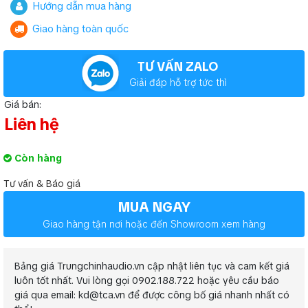
Hướng dẫn mua hàng
Giao hàng toàn quốc
TƯ VẤN ZALO
Giải đáp hỗ trợ tức thì
Giá bán:
Liên hệ
Còn hàng
Tư vấn & Báo giá
MUA NGAY
Giao hàng tận nơi hoặc đến Showroom xem hàng
Bảng giá Trungchinhaudio.vn cập nhật liên tục và cam kết giá
luôn tốt nhất. Vui lòng gọi 0902.188.722 hoặc yêu cầu báo
giá qua email: kd@tca.vn để được công bố giá nhanh nhất có