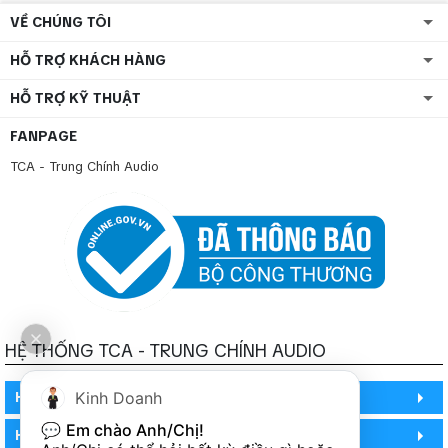
VỀ CHÚNG TÔI
HỖ TRỢ KHÁCH HÀNG
HỖ TRỢ KỸ THUẬT
FANPAGE
TCA - Trung Chính Audio
HỆ THỐNG TCA - TRUNG CHÍNH AUDIO
Kinh Doanh
HỒ CHÍ MINH
💬 
Em chào Anh/Chị!
HỒ CHÍ MINH