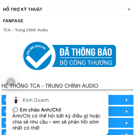
HỖ TRỢ KỸ THUẬT
FANPAGE
TCA - Trung Chính Audio
HỆ THỐNG TCA - TRUNG CHÍNH AUDIO
HỒ CHÍ MINH
Kinh Doanh
💬 
Em chào Anh/Chị!
HỒ CHÍ MINH
Anh/Chị có thể hỏi bất kỳ điều gì hoặc 
chia sẻ nhu cầu – em sẽ phản hồi sớm 
HỒ CHÍ MINH (PHÒNG BẢO HÀNH)
nhất có thể!
HÀ NỘI (DEMO HỆ THỐNG)